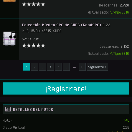
Descargas:
2.720
Actualizado:
5/Ago/2016
Colección Música SPC de SNES (GoodSPC)
3.22
M4C
,
15/Abr/2015
,
SNES
57154 ROMS
Descargas:
2.152
Actualizado:
4/Ago/2016
1
2
3
4
5
6
→
8
Siguiente >
¡Registrate!
DETALLES DEL AUTOR
Autor:
M4C
Disco Virtual:
220