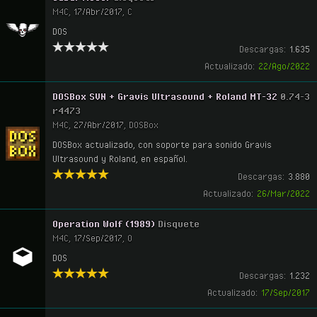
M4C
,
17/Abr/2017
,
C
DOS
Descargas:
1.635
Actualizado:
22/Ago/2022
DOSBox SVN + Gravis Ultrasound + Roland MT-32
0.74-3
r4473
M4C
,
27/Abr/2017
,
DOSBox
DOSBox actualizado, con soporte para sonido Gravis
Ultrasound y Roland, en español.
Descargas:
3.880
Actualizado:
26/Mar/2022
Operation Wolf (1989)
Disquete
M4C
,
17/Sep/2017
,
O
DOS
Descargas:
1.232
Actualizado:
17/Sep/2017