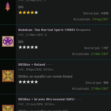
M4C
,
3/May/2017
,
S
DOS
Descargas:
4.098
Actualizado:
3/May/2017
Budokan: The Martial Spirit (1989)
Disquete
M4C
,
27/Abr/2017
,
B
DOS
Descargas:
1.197
Actualizado:
27/Abr/2017
DOSBox + Roland
----
M4C
,
9/Ago/2016
,
DOSBox
DOSBox en español con sonido Roland
Descargas:
986
Actualizado:
27/Abr/2017
DOSBox + Gravis Ultrasound (GUS)
----
M4C
,
21/Jun/2016
,
DOSBox