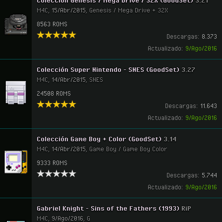
Colección Genesis / Mega Drive / 32X (GoodSet)
3.21
M4C
,
15/Abr/2015
,
Genesis / Mega Drive + 32X
8563 ROMS
Descargas:
8.373
Actualizado:
9/Ago/2016
Colección Super Nintendo - SNES (GoodSet)
3.27
M4C
,
14/Abr/2015
,
SNES
24508 ROMS
Descargas:
11.643
Actualizado:
9/Ago/2016
Colección Game Boy + Color (GoodSet)
3.14
M4C
,
14/Abr/2015
,
Game Boy / Game Boy Color
9333 ROMS
Descargas:
5.744
Actualizado:
9/Ago/2016
Gabriel Knight - Sins of the Fathers (1993)
RiP
M4C
,
9/Ago/2016
,
G