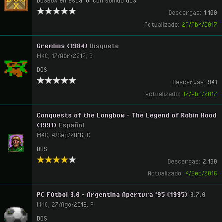
DOSBox en español con sonido GUS
Descargas:
1.100
Actualizado:
27/Abr/2017
Gremlins (1984)
Disquete
M4C
,
17/Abr/2017
,
G
DOS
Descargas:
941
Actualizado:
17/Abr/2017
Conquests of the Longbow - The Legend of Robin Hood
(1991)
Español
M4C
,
4/Sep/2016
,
C
DOS
Descargas:
2.130
Actualizado:
4/Sep/2016
PC Fútbol 3.0 - Argentina Apertura '95 (1995)
3.7.0
M4C
,
27/Ago/2016
,
P
DOS