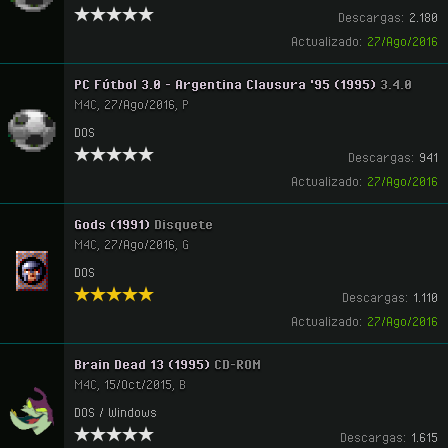
Descargas:
2.180
Actualizado:
27/Ago/2016
PC Fútbol 3.0 - Argentina Clausura '95 (1995)
3.4.0
M4C
,
27/Ago/2016
,
P
DOS
Descargas:
941
Actualizado:
27/Ago/2016
Gods (1991)
Disquete
M4C
,
27/Ago/2016
,
G
DOS
Descargas:
1.110
Actualizado:
27/Ago/2016
Brain Dead 13 (1995)
CD-ROM
M4C
,
15/Oct/2015
,
B
DOS / Windows
Descargas:
1.615