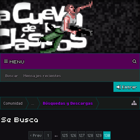
MENU
Buscar
Mensajes recientes
Entrar
Comunidad
...
Búsquedas y Descargas
Se Busca
< Prev
1
←
125
126
127
128
129
130