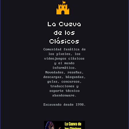
La Cueva
de los
Clásicos
Comunidad fanática de
los píxeles, los
videojuegos clásicos
y el mundo
informático.
Novedades, reseñas,
descargas, búsquedas,
guías, concursos,
traducciones y
soporte técnico
abandonware.
Excavando desde 1998.