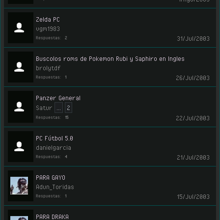
Zelda PC
vgm1983
31/Jul/2003
Respuestas:
2
Buscolos roms de Pokemon Rubi y Saphiro en Ingles
brolytdf
26/Jul/2003
Respuestas:
1
Panzer General
Satur
...
2
22/Jul/2003
Respuestas:
15
PC Fútbol 5.0
danielgarcia
21/Jul/2003
Respuestas:
4
PARA GAYO
Adun_Toridas
15/Jul/2003
Respuestas:
1
PARA DRAKA