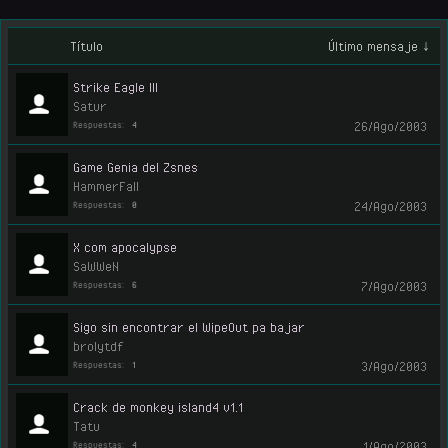
Título
Último mensaje ↓
Strike Eagle III
Satur
26/Ago/2003
Respuestas:
4
Game Genia del Zsnes
HammerFall
24/Ago/2003
Respuestas:
0
X com apocalypse
SaWWeN
7/Ago/2003
Respuestas:
6
Sigo sin encontrar el WipeOut pa bajar
brolytdf
3/Ago/2003
Respuestas:
1
Crack de monkey island4 v1.1
Tatu
1/Ago/2003
Respuestas:
4