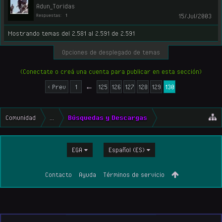
Adun_Toridas
15/Jul/2003
Respuestas:
1
Mostrando temas del 2.581 al 2.591 de 2.591
Opciones de desplegado de temas
(Conectate o creá una cuenta para publicar en esta sección)
< Prev
1
←
125
126
127
128
129
130
Comunidad
...
Búsquedas y Descargas
EGA
Español (ES)
Contacto
Ayuda
Términos de servicio