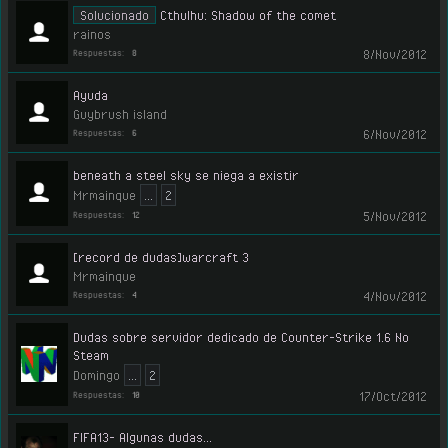
Solucionado
Cthulhu: Shadow of the comet
rainos
8/Nov/2012
Respuestas:
8
Ayuda
Guybrush island
6/Nov/2012
Respuestas:
6
beneath a steel sky se niega a existir
Mrmainque
...
2
5/Nov/2012
Respuestas:
12
[record de dudas]warcraft 3
Mrmainque
4/Nov/2012
Respuestas:
4
Dudas sobre servidor dedicado de Counter-Strike 1.6 No
Steam
Domingo
...
2
17/Oct/2012
Respuestas:
10
FIFA13- Algunas dudas...