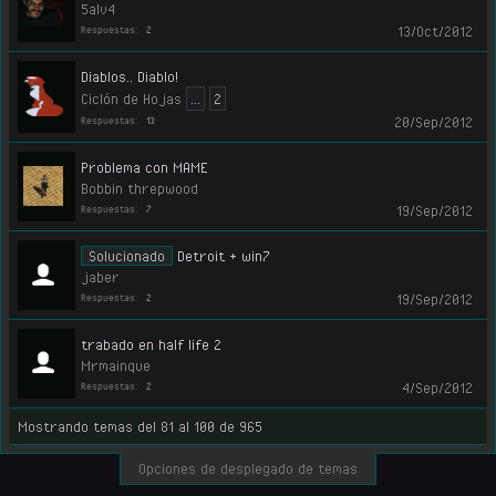
5alv4
13/Oct/2012
Respuestas:
2
Diablos.. Diablo!
Ciclón de Hojas
...
2
20/Sep/2012
Respuestas:
13
Problema con MAME
Bobbin threpwood
19/Sep/2012
Respuestas:
7
Solucionado
Detroit + win7
jaber
19/Sep/2012
Respuestas:
2
trabado en half life 2
Mrmainque
4/Sep/2012
Respuestas:
2
Mostrando temas del 81 al 100 de 965
Opciones de desplegado de temas