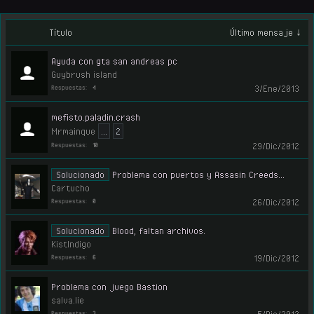
Título
Último mensaje ↓
Ayuda con gta san andreas pc
Guybrush island
3/Ene/2013
Respuestas:
4
mefisto.paladin.crash
Mrmainque
...
2
29/Dic/2012
Respuestas:
10
Solucionado
Problema con puertos y Assasin Creeds...
Cartucho
26/Dic/2012
Respuestas:
0
Solucionado
Blood, faltan archivos.
KistIndigo
19/Dic/2012
Respuestas:
6
Problema con juego Bastion
salva.lie
Respuestas:
3