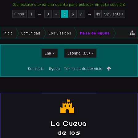
(Conectate o creá una cuenta para publicar en esta sección)
< Prev
1
←
3
4
5
6
7
→
49
Siguiente >
Inicio
Comunidad
Los Clásicos
Mesa de Ayuda
EGA
Español (ES)
Contacto
Ayuda
Términos de servicio
La Cueva
de los