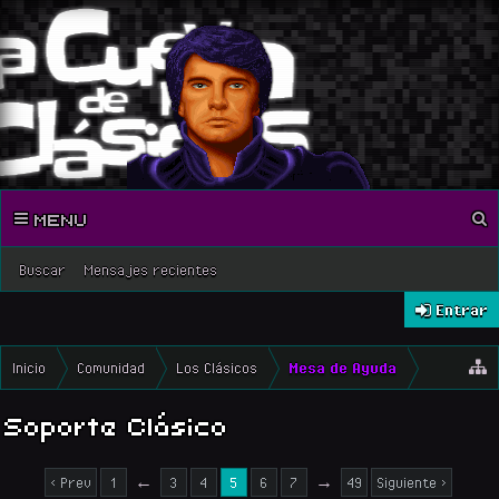
MENU
Buscar
Mensajes recientes
Entrar
Inicio
Comunidad
Los Clásicos
Mesa de Ayuda
Soporte Clásico
< Prev
1
←
3
4
5
6
7
→
49
Siguiente >