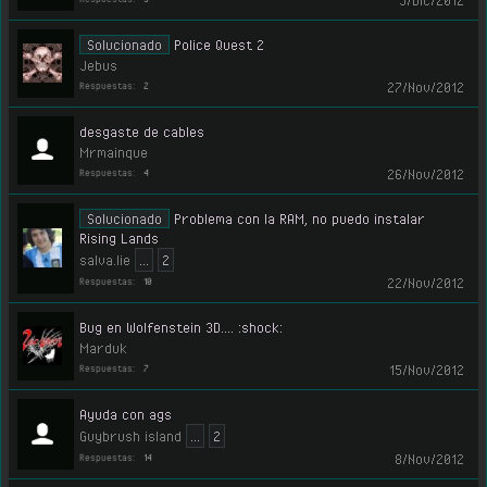
5/Dic/2012
Solucionado
Police Quest 2
Jebus
27/Nov/2012
Respuestas:
2
desgaste de cables
Mrmainque
26/Nov/2012
Respuestas:
4
Solucionado
Problema con la RAM, no puedo instalar
Rising Lands
salva.lie
...
2
22/Nov/2012
Respuestas:
10
Bug en Wolfenstein 3D.... :shock:
Marduk
15/Nov/2012
Respuestas:
7
Ayuda con ags
Guybrush island
...
2
8/Nov/2012
Respuestas:
14