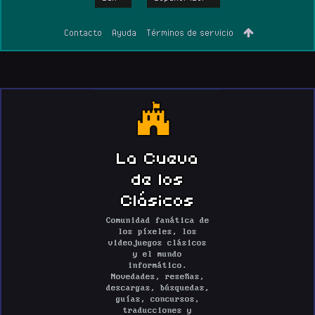
Contacto
Ayuda
Términos de servicio
La Cueva
de los
Clásicos
Comunidad fanática de
los píxeles, los
videojuegos clásicos
y el mundo
informático.
Novedades, reseñas,
descargas, búsquedas,
guías, concursos,
traducciones y