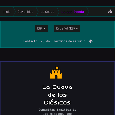
Inicio
Comunidad
La Cueva
Lo que Queda
EGA
Español (ES)
Contacto
Ayuda
Términos de servicio
La Cueva
de los
Clásicos
Comunidad fanática de
los píxeles, los