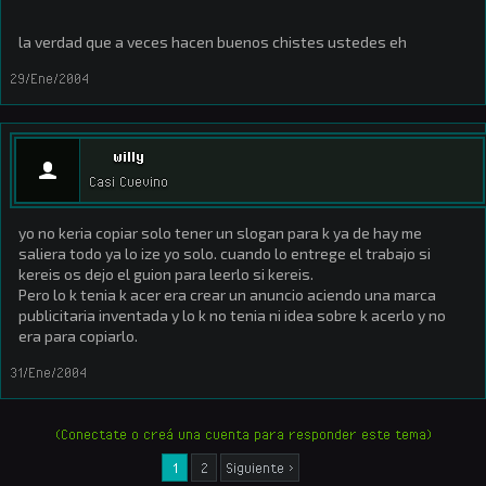
la verdad que a veces hacen buenos chistes ustedes eh
29/Ene/2004
willy
Casi Cuevino
yo no keria copiar solo tener un slogan para k ya de hay me
saliera todo ya lo ize yo solo. cuando lo entrege el trabajo si
kereis os dejo el guion para leerlo si kereis.
Pero lo k tenia k acer era crear un anuncio aciendo una marca
publicitaria inventada y lo k no tenia ni idea sobre k acerlo y no
era para copiarlo.
31/Ene/2004
(Conectate o creá una cuenta para responder este tema)
1
2
Siguiente >