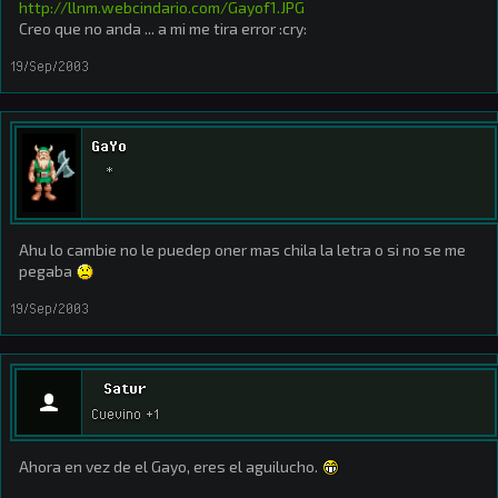
http://llnm.webcindario.com/Gayof1.JPG
Creo que no anda ... a mi me tira error :cry:
19/Sep/2003
GaYo
*
Ahu lo cambie no le puedep oner mas chila la letra o si no se me
pegaba
19/Sep/2003
Satur
Cuevino +1
Ahora en vez de el Gayo, eres el aguilucho.