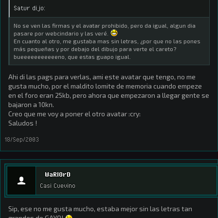
Satur dijo:
No se ven las firmas y el avatar prohibido, pero da igual, algun dia
pasare por webcindario y las veré.
En cuanto al otro, me gustaba mas sin letras, ¿por que no las pones
más pequeñas y por debajo del dibujo para verte el careto?
bueeeeeeeeeeeno, que estas guapo igual.
Ahi di las pags para verlas, ami este avatar que tengo, no me
gusta mucho, por el maldito lomite de memoria cuando empeze
en el foro eran 25kb, pero ahora que empezaron a llegar gente se
bajaron a 10kn.
Creo que me voy a poner el otro avatar :cry:
Saludos !
18/Sep/2003
WaRlOrD
Casi Cuevino
Sip, ese no me gusta mucho, estaba mejor sin las letras tan
grandes de GAYO!