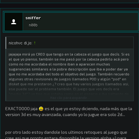
sniffer
n00b
nicohvc dijo:
↑
jajajaja mirá yo CREO que tengo en la cabeza el juego que decís. Si es
el que yo pienso, también se me pasó por la cabeza pedirlo acá pero
como no me acordaba el nombre iban a aparecen muchas
sugerencias similares a la pobre descripción que iba a poder dar ya
que no me acordaba del todo el objetivo del juego. También recuerdo
algunas otras revisiones de juegos llamados POD y algún "pod" en
disket que me prestaron ¿? creo que hay varios juegos llamados asi,
ese puede ser el problema también. El juego que vos decís era
"medio 3d"? un tipo que estaba como en el espacio e iba saltando de
Haz clic para expandir...
casillero en casillero (todos cuadrados) y creo que se iban
eliminando de alguna forma. Habia que buscar el recorrido que los
EXACTOOOO jaja
es el que yo estoy diciendo, nada más que la
elimine a todos entonces? puede ser que sea el que recuerde. Rindo
el miércoles y después me pongo a buscar eso y otros juegos
version 3d es muy avanzada, cuando yo lo jugue era solo 2d...
shareware de la infancia
por otro lado estoy dandole los ultimos retoques al juego que
cree asi que pronto estara disponible la version alpha =) para