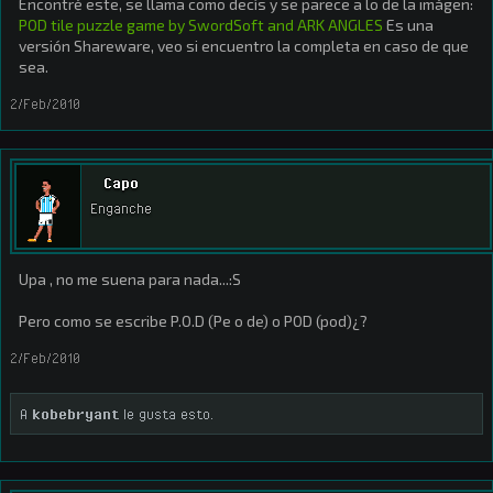
Encontré este, se llama como decís y se parece a lo de la imágen:
POD tile puzzle game by SwordSoft and ARK ANGLES
Es una
versión Shareware, veo si encuentro la completa en caso de que
sea.
2/Feb/2010
Capo
Enganche
Upa , no me suena para nada...:S
Pero como se escribe P.O.D (Pe o de) o POD (pod)¿?
2/Feb/2010
A
kobebryant
le gusta esto.