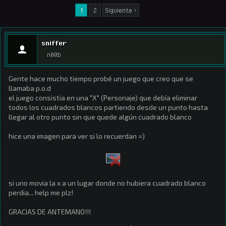
1
2
Siguiente >
sniffer
n00b
Gente hace mucho tiempo probé un juego que creo que se
llamaba p.o.d
el juego consistia en una "X" (Personaje) que debía eliminar
todos los cuadrados blancos partiendo desde un punto hasta
llegar al otro punto sin que quede algún cuadrado blanco
hice una imagen para ver si lo recuerdan =)
si uno movia la x a un lugar donde no hubiera cuadrado blanco
perdia... help me plz!
GRACIAS DE ANTEMANO!!!