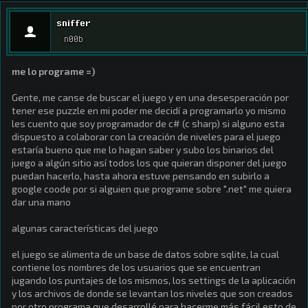
sniffer
n00b
me lo programe =)
Gente, me canse de buscar el juego y en una desesperación por
tener ese puzzle en mi poder me decidí a programarlo yo mismo
les cuento que soy programador de c# (c sharp) si alguno esta
dispuesto a colaborar con la creación de niveles para el juego
estaría bueno que me lo hagan saber y subo los binarios del
juego a algún sitio así todos los que quieran disponer del juego
puedan hacerlo, hasta ahora estuve pensando en subirlo a
google coode por si alguien que programe sobre ".net" me quiera
dar una mano
algunas características del juego
el juego se alimenta de un base de datos sobre sqlite, la cual
contiene los nombres de los usuarios que se encuentran
jugando los puntajes de los mismos, los settings de la aplicación
y los archivos de donde se levantan los niveles que son creados
por otro programa que desarrollé para hacerme más fácil esto de