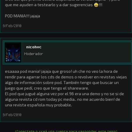
que me ayuden a testearlo y a dar sugerencias
!!!
POD MANIA!!! jajaja
9/Feb/2010
nicohvc
Moderador
esaaaa pod mania! jajaja que groso! uh che no veo la hora de
rendir para agarrar los cds de demos o revolver en revistas viejas
algo de información sobre pod. También tengo que buscar un
juego que pedí, creo que tengo el shareware.
El pod que jugué alguna vez por el 96 era una demo y no se si de
alguna revista cd rom today pc media.. no me acuerdo bien! de
una revista española muy probable.
9/Feb/2010
(Conectate o creá una cuenta para responder este tema)