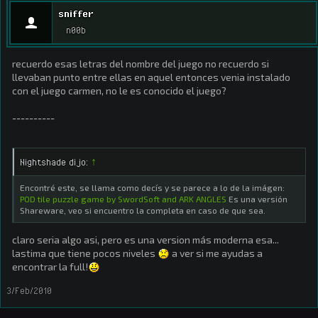
sniffer
n00b
recuerdo esas letras del nombre del juego no recuerdo si
llevaban punto entre ellas en aquel entonces venia instalado
con el juego carmen, no le es conocido el juego?
----------
Nightshade dijo:
↑
Encontré este, se llama como decís y se parece a lo de la imágen:
POD tile puzzle game by SwordSoft and ARK ANGLES
Es una versión
Shareware, veo si encuentro la completa en caso de que sea.
claro seria algo asi, pero es una version más moderna esa...
lastima que tiene pocos niveles
a ver si me ayudas a
encontrar la full!
3/Feb/2010