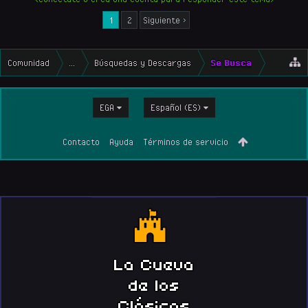
1
2
Siguiente >
Comunidad
...
Búsquedas y Descargas
Se Busca
EGA
Español (ES)
Contacto
Ayuda
Términos de servicio
La Cueva
de los
Clásicos