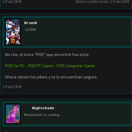
2/Feb/2010
Última modificación:
2/Feb/2010
Brandi
LIMÒN!
No che, el ùnico "POD" que encontrè fue este:
POD for PC - POD PC Game - POD Computer Game
Ahora vienen los pibes y te lo encuentran seguro.
2/Feb/2010
Nightshade
Revolution is coming...