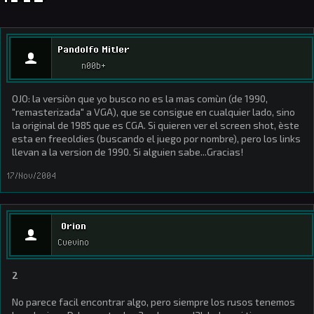
Pandolfo Mitler
n00b+
OJO: la versiòn que yo busco no es la mas comùn (de 1990,
"remasterizada" a VGA), que se consigue en cualquier lado, sino
la original de 1985 que es CGA. Si quieren ver el screen shot, èste
esta en freeoldies (buscando el juego por nombre), pero los links
llevan a la version de 1990. Si alguien sabe...Gracias!
17/Nov/2004
Orion
Cuevino
2
No parece facil encontrar algo, pero siempre los rusos tenemos