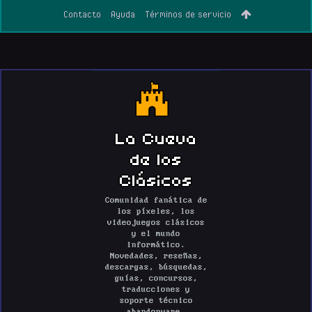
Contacto
Ayuda
Términos de servicio
La Cueva
de los
Clásicos
Comunidad fanática de
los píxeles, los
videojuegos clásicos
y el mundo
informático.
Novedades, reseñas,
descargas, búsquedas,
guías, concursos,
traducciones y
soporte técnico
abandonware.