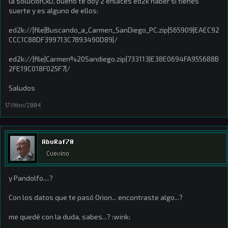
la solucion,xD, bueno te doy 2 enlaces ed2k haber si tienes
suerte y es alguno de ellos:
ed2k://|file|Buscando_a_Carmen_SanDiego_PC.zip|565909|EAEC92
CCC1C88DF399713C7893490D89|/
ed2k://|file|Carmen%20Sandiego.zip|733113|E38E0694FA955688B
2FE19C018F025F7|/
Saludos
17/Nov/2004
AbuRaf70
Cuevino
y Pandolfo....?
Con los datos que te pasó Orion... encontraste algo...?
me quedé con la duda, sabes...? :wink: