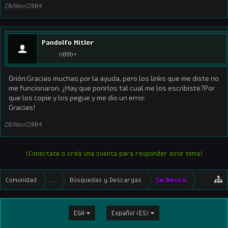
20/Nov/2004
Pandolfo Mitler
n00b+
Orión:Gracias muchas por la ayuda, pero los links que me diste no
me funcionaron. ¿Hay que ponrlos tal cual me los escribiste?Por
que los copie y los pegue y me dio un error.
Gracias!
20/Nov/2004
(Conectate o creá una cuenta para responder este tema)
Comunidad
...
Búsquedas y Descargas
Se Busca
EGA
Español (ES)