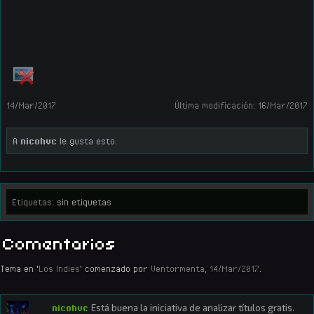
14/Mar/2017
Última modificación:
16/Mar/2017
A
nicohvc
le gusta esto.
Etiquetas:
sin etiquetas
Comentarios
Tema en '
Los Indies
' comenzado por
Ventormenta
,
14/Mar/2017
.
nicohvc
Está buena la iniciativa de analizar títulos gratis.