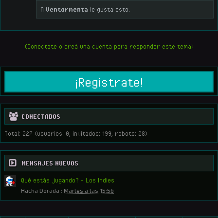
A
Ventormenta
le gusta esto.
(Conectate o creá una cuenta para responder este tema)
¡Registrate!
CONECTADOS
Total: 227 (usuarios: 0, invitados: 199, robots: 28)
MENSAJES NUEVOS
Qué estás jugando? - Los Indies
Hacha Dorada
:
Martes a las 15:56