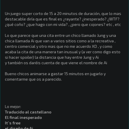
Un juego super corto de 15 a 20 minutos de duración, que lo mas
destacable diría que es final es ¿rayante? ¿inesperado? ¿WTF?
¿qué coño? ¿que hago con mi vida? , ¿pero que cojones? etc , etc
Lo que parece que una cita entre un chico llamado Jung y una
chica llamada Ai que van a varios sitios como a la recreativa ,
centro comercial y otro mas que no me acuerdo XD , y como
acaba la cita de una manera tan inusual y (a ver como digo esto
si hacer spoiler) la distancia que hay entre Jung y Ai
y también os daréis cuenta de que viene el nombre de Ai
Bueno chicos animarse a gastar 15 minutos en jugarlo y
comentarme que os a parecido.
Lo mejor:
Traducido al castellano
El final inesperado
It´s free
el diseño de Ai