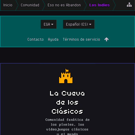
Inicio
Comunidad
Eso no es Abandon
Los Indies
EGA
Español (ES)
Contacto
Ayuda
Términos de servicio
La Cueva
de los
Clásicos
Comunidad fanática de
los píxeles, los
videojuegos clásicos
y el mundo