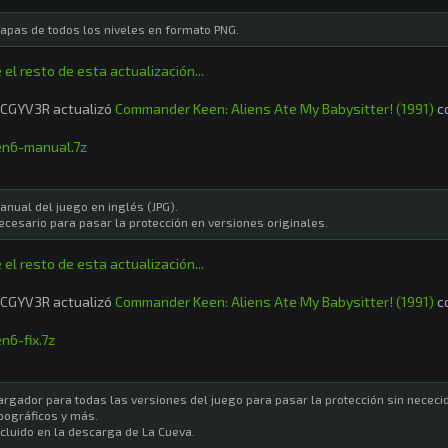
apas de todos los niveles en formato PNG.
 el resto de esta actualización...
CGYV3R actualizó
Commander Keen: Aliens Ate My Babysitter! (1991)
co
en6-manual.7z
anual del juego en inglés (JPG).
ecesario para pasar la protección en versiones originales.
 el resto de esta actualización...
CGYV3R actualizó
Commander Keen: Aliens Ate My Babysitter! (1991)
co
n6-fix.7z
argador para todas las versiones del juego para pasar la protección sin nececi
ipográficos y más.
ncluido en la descarga de La Cueva.