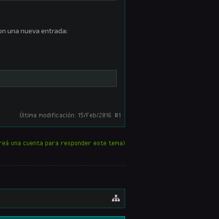
n una nueva entrada:
Última modificación:
15/Feb/2016
#1
reá una cuenta para responder este tema)