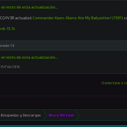
 el resto de esta actualización...
CGYV3R actualizó
Commander Keen: Aliens Ate My Babysitter! (1991)
co
n6-15.7z
ersión 1.5
 el resto de esta actualización...
15/Feb/2016
(Conectate o c
Búsquedas y Descargas
Disco Virtual