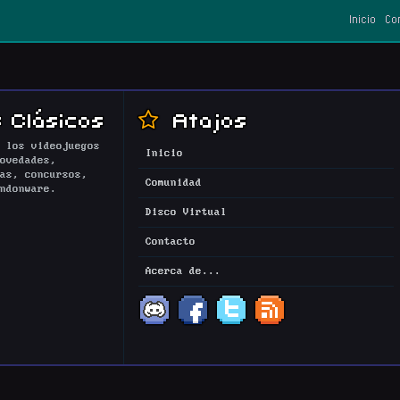
Inicio
Co
 Clásicos
Atajos
 los videojuegos
Inicio
ovedades,
as, concursos,
Comunidad
ndonware.
Disco Virtual
Contacto
Acerca de...