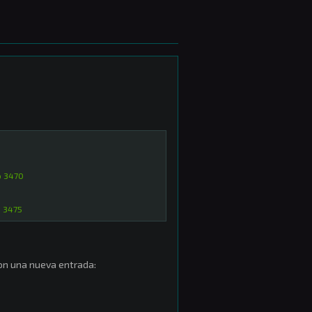
o 3470
o 3475
n una nueva entrada: