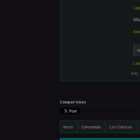
Lee
M4
kee
V
Lee
M4C
,
Compartinos
Inicio
Comunidad
Los Clásicos