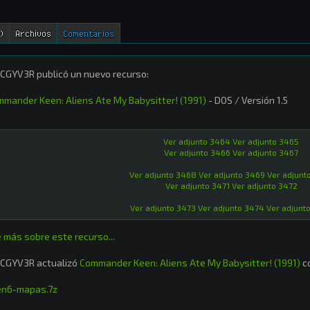
)
Archivos
Comentarios
GYV3R publicó un nuevo recurso:
mander Keen: Aliens Ate My Babysitter! (1991)
- DOS / Versión 1.5
Ver adjunto 3464
Ver adjunto 3465
Ver adjunto 3466
Ver adjunto 3467
Ver adjunto 3468
Ver adjunto 3469
Ver adjunt
Ver adjunto 3471
Ver adjunto 3472
Ver adjunto 3473
Ver adjunto 3474
Ver adjunt
 más sobre este recurso...
CGYV3R actualizó
Commander Keen: Aliens Ate My Babysitter! (1991)
co
en6-mapas.7z