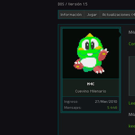
DOS / Versión 1.5
Información
Jugar
Actualizaciones (4
M4C
Com
M4C
Cuevino Milenario
Ingreso:
27/Mar/2010
Lee
Mensajes:
5.446
M4
ke