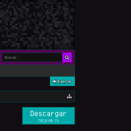
Entrar
Descargar
762,6 KB .7z