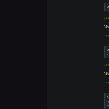
M
Lee
M4
ke
M
N
Lee
M4
kee
C
t
I