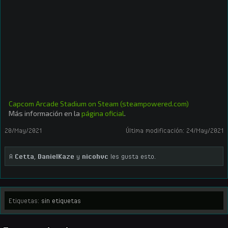
Capcom Arcade Stadium on Steam (steampowered.com)
Más información en la
página oficial
.
20/May/2021
Última modificación:
24/May/2021
A
Cetta
,
DanielKaze
y
nicohvc
les gusta esto.
Etiquetas:
sin etiquetas