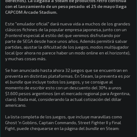
derechos). La llegada a Steam de productos
retro
continúa
con el lanzamiento de un peso pesado: el 25 de mayo llega
CAPCOM Arcade Stadium.
Este "emulador oficial" dará nueva vida a muchos de los grandes
clásicos fichines de la popular empresa japonesa, junto con un
frontend
especial al estilo del que venimos disfrutando por
parte de SEGA desde hace unos años. Además permitirá salvar
partidas, ajustar la dificultad de los juegos, modos multijugador
local (por ahora no parece haber un modo online en el horizonte),
y muchas cosas más.
Se han anunciado hasta ahora 32 juegos que se encuentran en
preventa en distintas plataformas. En Steam, la preventa es por
el
bundle
que incluye todos los juegos, y se consigue al
momento de escribir esto con un descuento del 30% a unos
$1.600 pesos argentinos (en el mercado regional para Argentina,
claro). Nada mal, considerando la actual cotización del dólar
americano.
La lista completa de los juegos, que incluye maravillas como
Ghost 'n Goblins, Captain Commando, Street Fighter II y Final
Fight, puede chequearse en la página del
bundle
en Steam: