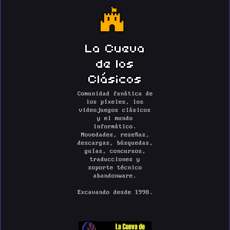
La Cueva
de los
Clásicos
Comunidad fanática de
los píxeles, los
videojuegos clásicos
y el mundo
informático.
Novedades, reseñas,
descargas, búsquedas,
guías, concursos,
traducciones y
soporte técnico
abandonware.
Excavando desde 1998.