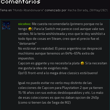
Comentarios
Tema en '
Mundo Abandonware
' comenzado por
Hacha Dorada
,
20/May/2021
.
nicohvc
Me cuesta recomendarlo (primero porque no la
tengo
) Para la Switch me parece cool aunque vale sus
verdes. Ni la tenía wishlisteada y eso que le doy wishlist a
todo tipo de cosas en Steam, creo que el precio fue el
"detonante"
No está mal en realidad. El peso argentino se despreció
muchísimo aunque tenemos un 64%~65% extra de
impuestos.
Capcom es gigante y no necesita la plata
Si la necesitan
me gusta la idea de exigirles más.
Ojo! El front-end a lo mega drive classics está bueno!
Igual no puedo evitar no verlo muy distinto de las
colecciones de Capcom para Playstation 2 que ya tienen
15/16 años con sus extras desbloqueables y etc. Lo malo
de esas colecciones es que no daban opcion de 240p
(como si tienen las de Sega de M2)