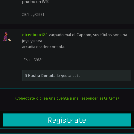
pruebo en W10.
26/May/2021
eltrolazo123
zarpado mal el Capcom, sus títulos son una
joya ya sea
arcadia o videoconsola.
17/Jun/2024
A
Hacha Dorada
le gusta esto.
(Conectate o creá una cuenta para responder este tema)
¡Registrate!