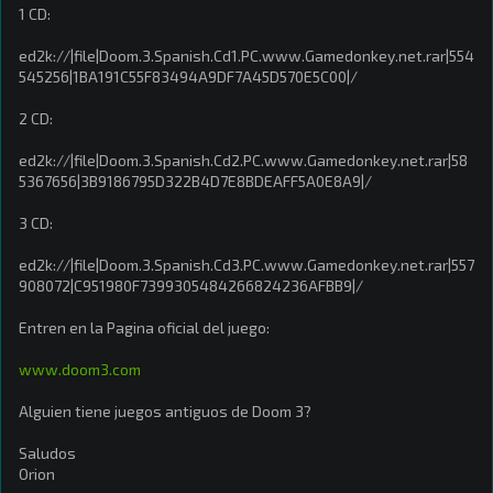
1 CD:
ed2k://|file|Doom.3.Spanish.Cd1.PC.www.Gamedonkey.net.rar|554
545256|1BA191C55F83494A9DF7A45D570E5C00|/
2 CD:
ed2k://|file|Doom.3.Spanish.Cd2.PC.www.Gamedonkey.net.rar|58
5367656|3B9186795D322B4D7E8BDEAFF5A0E8A9|/
3 CD:
ed2k://|file|Doom.3.Spanish.Cd3.PC.www.Gamedonkey.net.rar|557
908072|C951980F7399305484266824236AFBB9|/
Entren en la Pagina oficial del juego:
www.doom3.com
Alguien tiene juegos antiguos de Doom 3?
Saludos
Orion