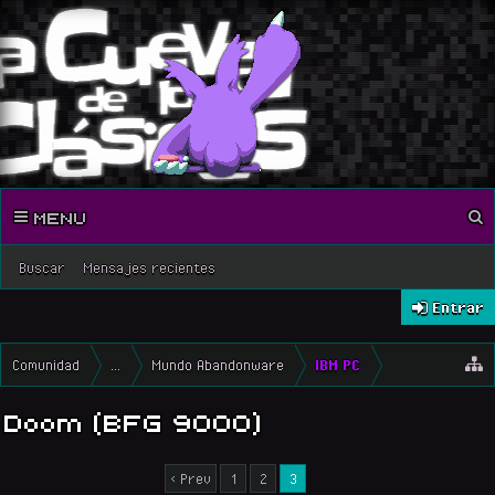
MENU
Buscar
Mensajes recientes
Entrar
Comunidad
...
Mundo Abandonware
IBM PC
Doom (BFG 9000)
< Prev
1
2
3