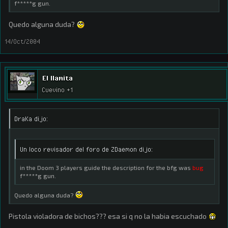
f*****g gun.
Quedo alguna duda?
14/Oct/2004
El llamita
Cuevino +1
DraKa dijo:
Un loco revisador del foro de ZDaemon dijo:
in the Doom 3 players guide the description for the bfg was
bug
f*****g gun.
Quedo alguna duda?
Pistola violadora de bichos??? esa si q no la habia escuchado