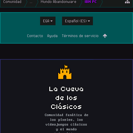
Comunidad
...
Mundo Abandonware
IBM PC
EGA
Español (ES)
Contacto
Ayuda
Términos de servicio
La Cueva
de los
Clásicos
Comunidad fanática de
los píxeles, los
videojuegos clásicos
y el mundo