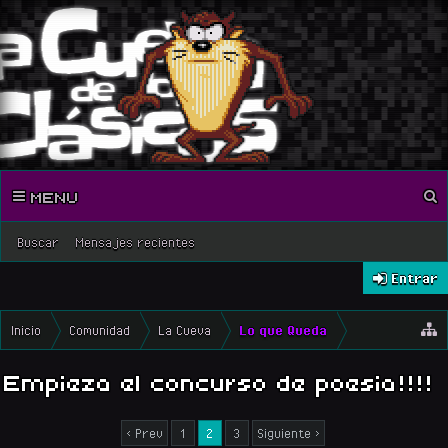
MENU
Buscar
Mensajes recientes
Entrar
Inicio
Comunidad
La Cueva
Lo que Queda
Empieza el concurso de poesia!!!!
< Prev
1
2
3
Siguiente >