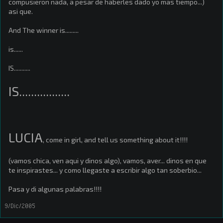
compusieron nada, a pesar de haberles dado yo mas tiempo...)
asi que.
And The winner is.........
is......
IS...........
IS.................
LUCIA
, come in girl, and tell us something about it!!!!
(vamos chica, ven aqui y dinos algo), vamos, aver... dinos en que
te inspirastes... y como llegaste a escribir algo tan soberbio...
Pasa y di algunas palabras!!!!
9/Dic/2005