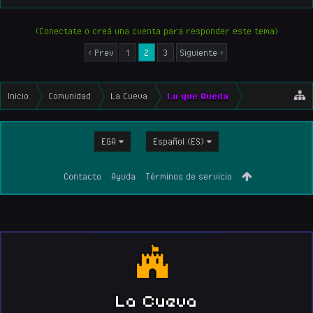
(Conectate o creá una cuenta para responder este tema)
< Prev
1
2
3
Siguiente >
Inicio
Comunidad
La Cueva
Lo que Queda
EGA
Español (ES)
Contacto
Ayuda
Términos de servicio
La Cueva