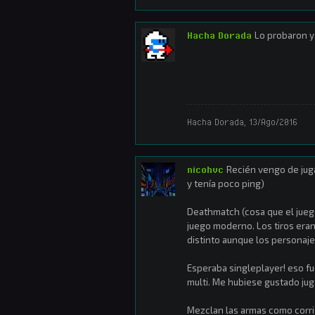
Hacha Dorada
Lo probaron y
Hacha Dorada
,
13/Ago/2016
nicohvc
Recién vengo de juga
y tenía poco ping)
Deathmatch (cosa que el juego
juego moderno. Los tiros era
distinto aunque los personaje
Esperaba singleplayer! eso f
multi. Me hubiese gustado j
Mezclan las armas como corri