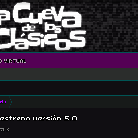
O VIRTUAL
icio
estrena versión 5.0
/2016
.