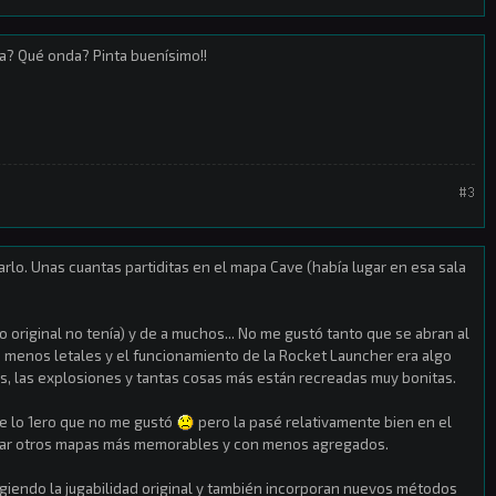
a? Qué onda? Pinta buenísimo!!
#3
rlo. Unas cuantas partiditas en el mapa Cave (había lugar en esa sala
 original no tenía) y de a muchos... No me gustó tanto que se abran al
n menos letales y el funcionamiento de la Rocket Launcher era algo
s, las explosiones y tantas cosas más están recreadas muy bonitas.
ue lo 1ero que no me gustó
pero la pasé relativamente bien en el
ugar otros mapas más memorables y con menos agregados.
giendo la jugabilidad original y también incorporan nuevos métodos