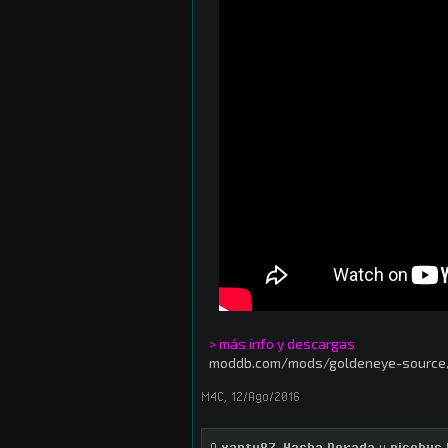
> más info y descargas
moddb.com/mods/goldeneye-source/
M4C
,
12/Ago/2016
A
xanty87
,
Hacha Dorada
y
nicohvc