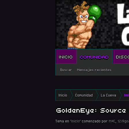
INICIO
COMUNIDAD
DISC
Buscar
Mensajes recientes
Inicio
Comunidad
La Cueva
In
GoldenEye: Source 
Tema en '
Inicio
' comenzado por
M4C
,
12/Ago