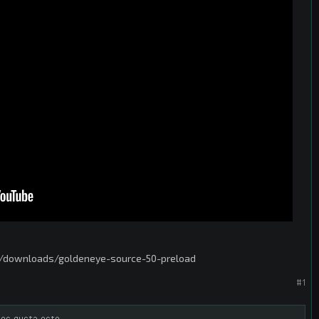
downloads/goldeneye-source-50-preload
#1
les gusta esto.