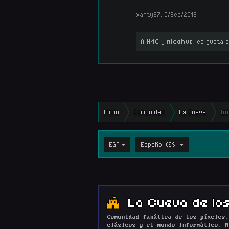
xanty87
,
2/Sep/2016
A
M4C
y
nicohvc
les gusta e
Inicio
Comunidad
La Cueva
In
EGA
Español (ES)
La Cueva de los
Comunidad fanática de los píxeles,
clásicos y el mundo informático. N