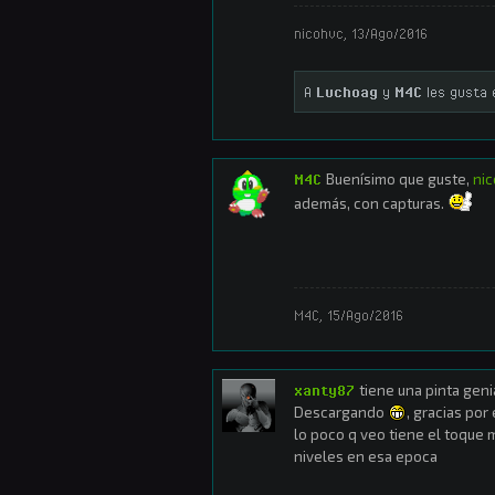
nicohvc
,
13/Ago/2016
A
Luchoag
y
M4C
les gusta 
M4C
Buenísimo que guste,
ni
además, con capturas.
M4C
,
15/Ago/2016
xanty87
tiene una pinta geni
Descargando
, gracias por
lo poco q veo tiene el toque m
niveles en esa epoca