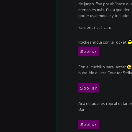
de juego. Eso por ahí hace q
menos es más. Ojalá que den 
poder usar mouse y teclado!
Screens? acá van:
Rockeándola con la rocket
Spoiler
Con el cuchillo para lanzar
hubo. No quiero Counter Strik
Spoiler
Acá el radar es rojo al estar e
U.u
Spoiler