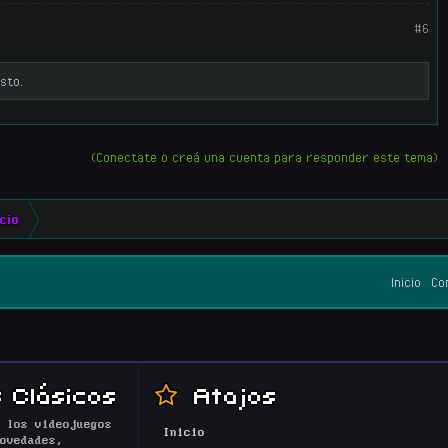
#6
sto.
(Conectate o creá una cuenta para responder este tema)
icio
Inicio
Co
 Clásicos
Atajos
 los videojuegos
Inicio
ovedades,