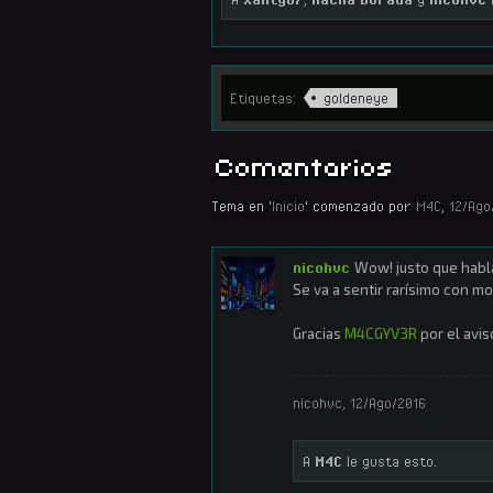
Etiquetas:
goldeneye
Comentarios
Tema en '
Inicio
' comenzado por
M4C
,
12/Ago
nicohvc
Wow! justo que hablá
Se va a sentir rarísimo con m
Gracias
M4CGYV3R
por el avis
nicohvc
,
12/Ago/2016
A
M4C
le gusta esto.