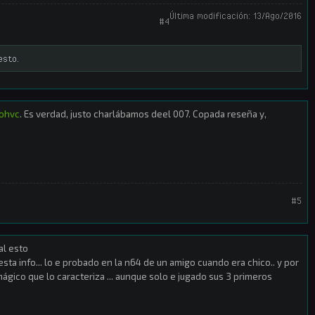
Última modificación:
13/Ago/2016
#4
esto.
cohvc
. Es verdad, justo charlábamos deel 007. Copada reseña y,
#5
al esto
 esta info... lo e probado en la n64 de un amigo cuando era chico.. y por
ágico que lo caracteriza ... aunque solo e jugado sus 3 primeros