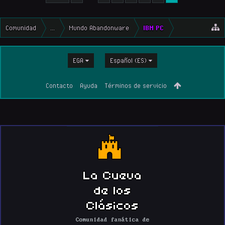
Comunidad
...
Mundo Abandonware
IBM PC
EGA
Español (ES)
Contacto
Ayuda
Términos de servicio
La Cueva
de los
Clásicos
Comunidad fanática de