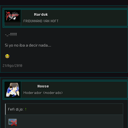
Marduk
FRIDUNNAND VAN HOFT
-_-!!!!!!
Si yo no iba a decir nada....
21/Ago/2010
House
Moderador (moderado)
Fefi dijo:
↑