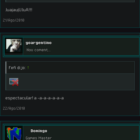
JuajaujUJuA!!!
21/Ago/2010
yoargentino
Nou coment...
Fefi dijo:
↑
espectacular! a -a-a-a-a-a-a
22/Ago/2010
Domingo
Games Master