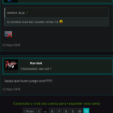
sinnick dijo:
↑
el zombie mod del counter strike 1.6
22/Ago/2010
Marduk
FRIDUNNAND VAN HOFT
Jajaja que buen juego ese!!!!!!!
22/Ago/2010
(Conectate o creá una cuenta para responder este tema)
< Prev
1
←
6
7
8
9
10
11