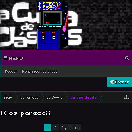
MENU
Buscar
Mensajes recientes
Entrar
Inicio
Comunidad
La Cueva
Lo que Queda
K os parece¡¡
1
2
Siguiente >