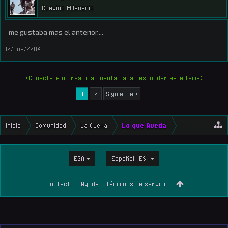
Cuevino Milenario
me gustaba mas el anterior....
12/Ene/2004
(Conectate o creá una cuenta para responder este tema)
1
2
Siguiente >
Inicio
Comunidad
La Cueva
Lo que Queda
EGA
Español (ES)
Contacto
Ayuda
Términos de servicio