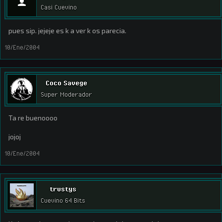
Casi Cuevino
pues sip. jejeje es k a ver k os parecia.
10/Ene/2004
Coco Savege
Super Moderador
Ta re buenoooo
jojoj
10/Ene/2004
trustys
Cuevino 64 Bits