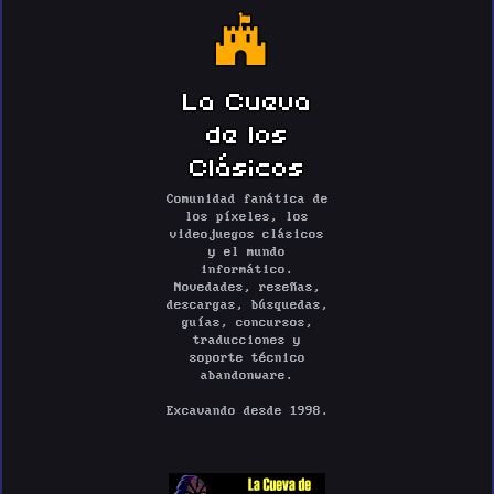
La Cueva
de los
Clásicos
Comunidad fanática de
los píxeles, los
videojuegos clásicos
y el mundo
informático.
Novedades, reseñas,
descargas, búsquedas,
guías, concursos,
traducciones y
soporte técnico
abandonware.
Excavando desde 1998.