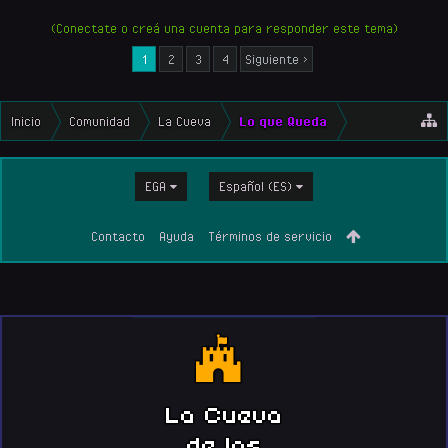
(Conectate o creá una cuenta para responder este tema)
1
2
3
4
Siguiente >
Inicio
Comunidad
La Cueva
Lo que Queda
EGA
Español (ES)
Contacto
Ayuda
Términos de servicio
La Cueva
de los