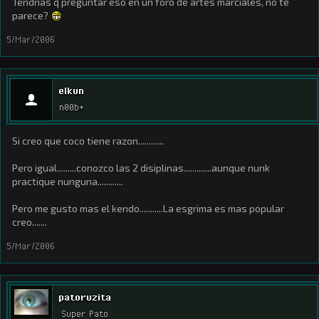
Tendrias q preguntar eso en un foro de artes marciales, no te
parece?
5/Mar/2006
elkun
n00b+
Si creo que coco tiene razon............
Pero igual.........conozco las 2 disiplinas.............aunque nunk
practique nunguna............
Pero me gusto mas el kendo...........La esgrima es mas popular
creo.......
5/Mar/2006
patoruzita
Super Pato