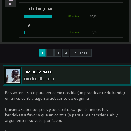
kendo, kenjutsu
88 votos
97,8%
esgrima
2 votos
2,2%
1
2
3
4
Siguiente >
Adun_Toridas
Cuevino Milenario
Pos voten... solo para ver como nos iria (un practicante de kendo)
en un vs contra algun practicante de esgrima...
Quisiera saber los pros y los contras... que tenemos los
kendokas a favor y que en contra (y para ellos tambien). Ah y
argumenten su voto, por favor.