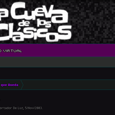
O VIRTUAL
 que Queda
.
Portador De Luz
,
5/Nov/2003
.