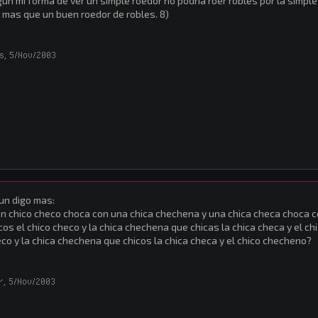
un mi forma de ver un simple roedor no podría roer robles por la simpl
 mas que un buen roedor de robles. 8)
s
,
5/Nov/2003
un digo mas:
un chico checo choca con una chica chechena y una chica checa choca 
cos el chico checo y la chica chechena que chicas la chica checa y el c
co y la chica chechena que chicos la chica checa y el chico checheno?
r
,
5/Nov/2003