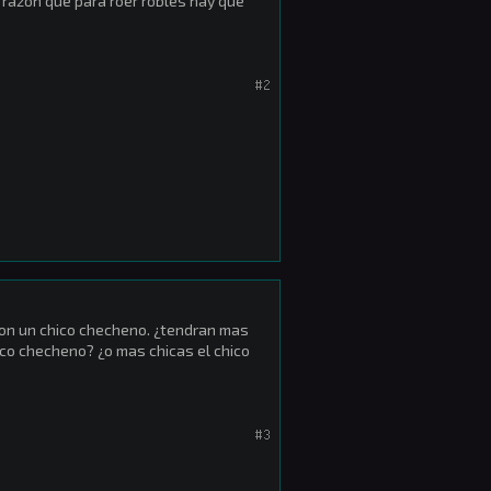
e razon que para roer robles hay que
#2
con un chico checheno. ¿tendran mas
hico checheno? ¿o mas chicas el chico
#3