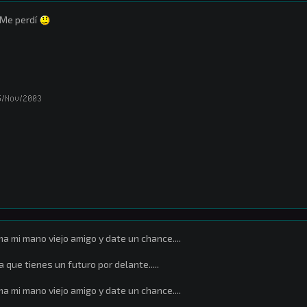
Me perdí
5/Nov/2003
a mi mano viejo amigo y date un chance....
a que tienes un futuro por delante.....
a mi mano viejo amigo y date un chance....