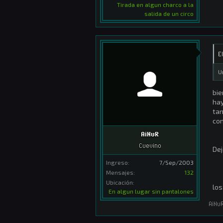
Tirada en algun charco a la
salida de un circo
E
U
bie
hay
tan
con
AiNuR
Cuevino
Dej
Ingreso:
7/Sep/2003
Mensajes:
132
Ubicación:
los
En algun lugar sin pantalones
AiNu