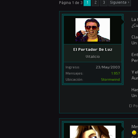
1
2
3
Siguiente >
Página 1 de 3
La 
¿Cu
Cla
Un 
El Portador De Luz
Ent
Vitalicio
Per
Ingreso:
23/May/2003
Y e
Mensajes:
1.957
Aun
Ubicación:
Stormwind
Has
Un 
El P
Mmm
.