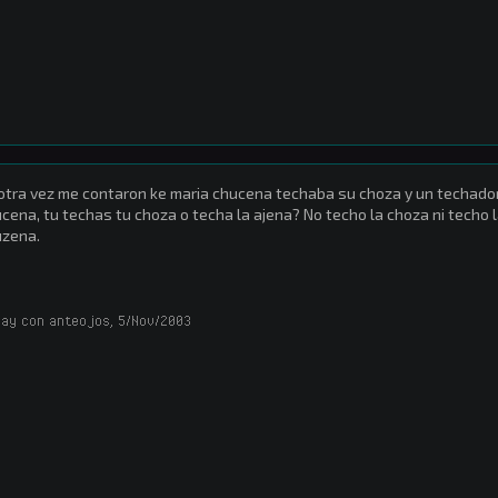
otra vez me contaron ke maria chucena techaba su choza y un techador q
cena, tu techas tu choza o techa la ajena? No techo la choza ni techo 
uzena.
ay con anteojos
,
5/Nov/2003