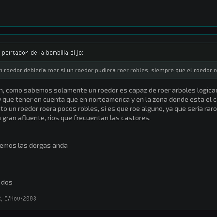
l portador de la bombilla dijo:
n roedor debiería roer si un roedor pudiera roer robles, siempre que el roedor r
n, como sabemos solamente un roedor es capaz de roer arboles logica
 que tener en cuenta que en norteamerica y en la zona donde esta el 
to un roedor roera pocos robles, si es que roe alguno, ya que seria raro
 gran afluente, rios que frecuentan las castores.
emos las dorgas anda
 dos
R
,
5/Nov/2003