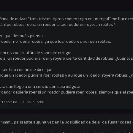
firma de mdvaz "tres tristes tigres comen trigo en un trigal" me hace r
ántos robles roeria un roedor si los roedores royeran robles?
ro que después pienso:
roedor no roería robles, ya que los roedores no roen robles.
onces con mi afán de saber interrogo:
o si un roedor pudiera roer y royera cierta cantidad de robles, ¿Cuántos
l sentido común me dice que:
que un roedor pudiera roer robles y aunque un roedor royera robles, ¿
ta que llego a una conclusión casi mágica:
roedor debiería roer si un roedor pudiera roer robles, siempre que el ro
ortador De Luz
,
5/Nov/2003
mm... pensaste alguna vez en la posibilidad de dejar de fumar cosas 