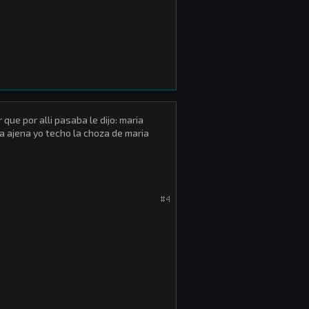
ue por alli pasaba le dijo: maria
la ajena yo techo la choza de maria
#4