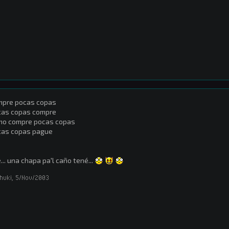
mpre pocas copas
cas copas compre
mo compre pocas copas
cas copas pague
... una chapa pa'l caño tené...
huki
,
5/Nov/2003