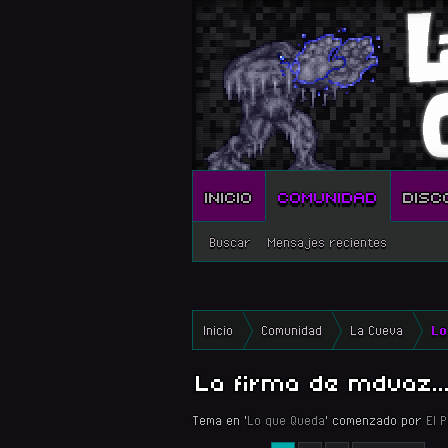
INICIO
COMUNIDAD
DISC
Buscar
Mensajes recientes
Inicio
Comunidad
La Cueva
Lo
La firma de mdvaz..
Tema en '
Lo que Queda
' comenzado por
El 