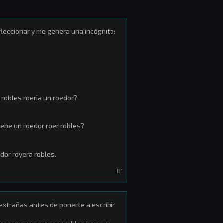
efleccionar y me genera una incógnita:
 robles roeria un roedor?
debe un roedor roer robles?
edor royera robles.
#1
extrañas antes de ponerte a escribir