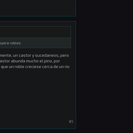
oyera robles.
mente, un castor y sucedaneos, pero
castor abunda mucho el pino, por
 que un roble creciese cerca de un rio
#5