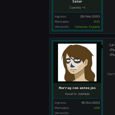
Satur
Cuevino +1
Ingreso:
28/Feb/2003
Mensajes:
834
Ubicación:
Canarias, España
La 
chu
ch
Murr
Murray con anteojos
Usuario Jubilado
Ingreso:
18/Oct/2003
Mensajes:
408
Ubicación: