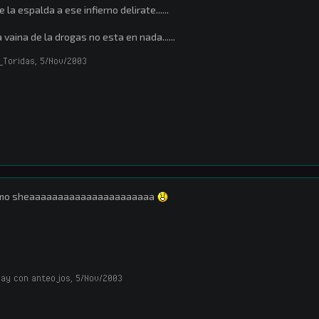
e la espalda a ese infierno delirate......
 vaina de la drogas no esta en nada......
_Toridas
,
5/Nov/2003
mo sheaaaaaaaaaaaaaaaaaaaaaa
ay con anteojos
,
5/Nov/2003