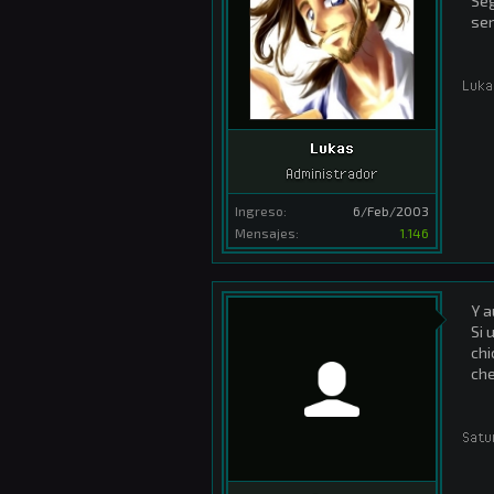
Seg
ser
Luka
Lukas
Administrador
Ingreso:
6/Feb/2003
Mensajes:
1.146
Y a
Si 
chi
che
Satu