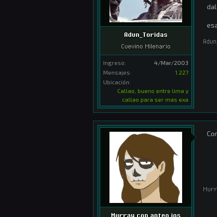
dal
esa
Adun_Toridas
Adun
Cuevino Milenario
Ingreso:
4/Mar/2003
Mensajes:
1.227
Ubicación:
Callao, bueno entre lima y
callao para ser mas exa
Co
Murr
Murray con anteojos