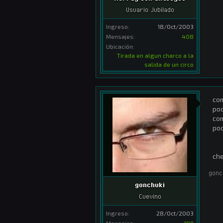
Usuario Jubilado
Ingreso:
18/Oct/2003
Mensajes:
408
Ubicación:
Tirada en algun charco a la
salida de un circo
co
po
co
po
che
gonc
gonchuki
Cuevino
Ingreso:
28/Oct/2003