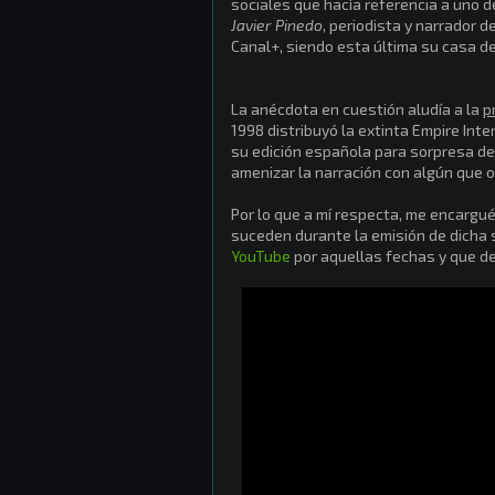
sociales que hacía referencia a uno d
Javier Pinedo
, periodista y narrador 
Canal+, siendo esta última su casa d
La anécdota en cuestión aludía a la
p
1998 distribuyó la extinta Empire Int
su edición española para sorpresa de l
amenizar la narración con algún que ot
Por lo que a mí respecta, me encargué
suceden durante la emisión de dicha 
YouTube
por aquellas fechas y que de 