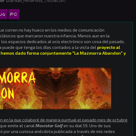
por
Guardian_Misterioso
,
24/Ene/2017
.
va
PC
ue corren no hay hueco en los medios de comunicación
clásicos que marcaron nuestra infancia. Menos aun en la
 los espacios dedicados al ocio electrónico son cosa del pasado.
a puede que tenga los días contados a la vista del
proyecto al
ses hemos dado forma conjuntamente "La Mazmorra Abandon" y
n en la que colaboré de manera puntual el pasado mes de octubre
que emite el canal
Movistar Golf
en su dial 59. Uno de sus
esó por una curiosa anécdota publicada a través de mis redes