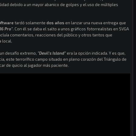
ilidad debido a un mayor abanico de golpes y el uso de múltiples
oftware
tardó solamente
dos años
en lanzar una nueva entrega que
86 Pro"
. Con él se daba el salto a unos gráficos fotorrealistas en SVGA
ncluía comentarios, reacciones del público y otros tantos que
 local.
 un desafío extremo,
"Devil's Island"
era la opción indicada. Y es que,
cia, este terrorífico campo situado en pleno corazón del Triángulo de
ar de quicio al jugador más paciente.