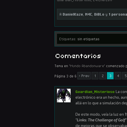
A
DanielKaze
,
M4C
,
DiBLo
y
1 person
Etiquetas:
sin etiquetas
Comentarios
Tema en '
Mundo Abandonware
' comenzado 
< Prev
1
2
3
4
5
Página 3 de 6
Guardian_Misterioso
La con
electrónico era un hecho, au
allá en lo que a simulación de
De este modo, veía la luz en
1
"Links: The Challenge of Golf"
de mejoras que se observaba