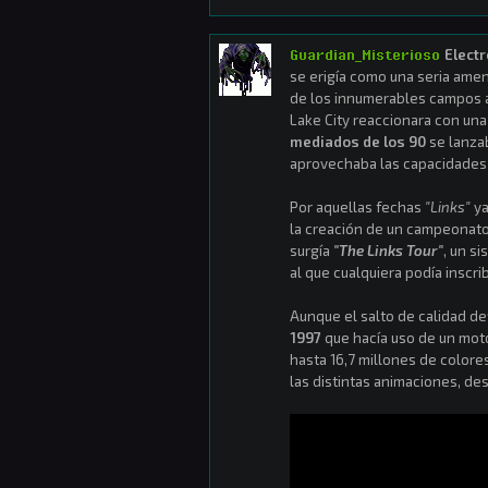
Guardian_Misterioso
Electr
se erigía como una seria ame
de los innumerables campos a
Lake City reaccionara con un
mediados de los 90
se lanza
aprovechaba las capacidades
Por aquellas fechas
"Links"
ya
la creación de un campeonato 
surgía
"The Links Tour"
, un s
al que cualquiera podía inscrib
Aunque el salto de calidad def
1997
que hacía uso de un moto
hasta 16,7 millones de colore
las distintas animaciones, de