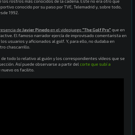
e los rostros más conocidos de la cadena. Éste no era otro que
deportivo conocido por su paso por TVE, Telemadrid y, sobre todo,
esde 1992.
resencia de
Javier Pinedo
en el videojuego
"The Golf Pro"
que en
eractive. El famoso narrador ejercía de improvisado comentarista en
os usuarios y aficionados al golf. Y, para ello, no dudaba en
ro chascarrillo.
 de todo lo relativo al guión y los correspondientes vídeos que se
sección. Así puede observarse a partir del
corte que subí a
nuevo os facilito.