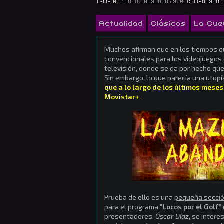
Tema en '
Mundo Abandonware
' comenzado 
Actualidad
Clásicos
La Cue
Muchos afirman que en los tiempos q
convencionales para los videojuegos 
televisión, donde se da por hecho que
Sin embargo, lo que parecía una utopí
que a lo largo de los últimos me
Movistar+
.
Prueba de ello es una
pequeña secció
para el programa
"Locos por el Golf"
presentadores,
Óscar Díaz
, se inter