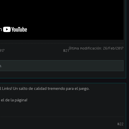
Última modificación:
26/Feb/2017
017
#21
o.
 Links! Un salto de calidad tremendo para el juego.
 el de la página!
#22