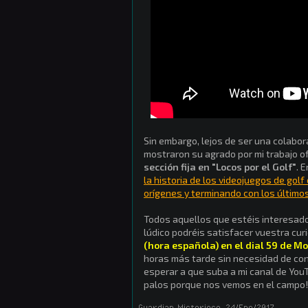
Sin embargo, lejos de ser una colabo
mostraron su agrado por mi trabajo o
sección fija en "Locos por el Golf"
. 
la historia de los videojuegos de go
orígenes y terminando con los últimos 
Todos aquellos que estéis interesado
lúdico podréis satisfacer vuestra cur
(hora española) en el dial 59 de M
horas más tarde sin necesidad de co
esperar a que suba a mi canal de You
palos porque nos vemos en el campo!
Guardian_Misterioso
,
24/Ene/2017