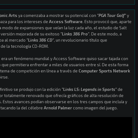
onic Arts
ya comenzaba a mostrar su potencial con
"PGA Tour Golf"
y
naza para los intereses de
Access Software
. Esto provocó que, aparte
 modo de expansiones que veían la luz cada año, el estudio de Salt
a versión mejorada de su exitoso
"Links 386 Pro"
. De este modo, a
ba al mercado
"Links 386 CD"
, un revolucionario título que
 de la tecnología CD-ROM.
 era un fenómeno mundial y Access Software quiso sacar tajada con
que permitiera enfrentar a miles de usuarios entre sí. De esta forma
istema de competición en línea a través de
Computer Sports Network
irse.
initivo se produjo con la edición
"Links LS: Legends in Sports"
de
r totalmente renovado que ofrecía gráficos de alta resolución de
s. Estos avances podían observarse en los tres campos que incluía y
stacando la del célebre
Arnold Palmer
como imagen del juego.