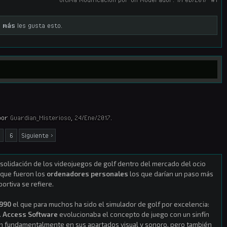
a más
les gusta esto.
por
Guardian_Misterioso
,
24/Ene/2017
.
6
Siguiente >
solidación de los videojuegos de golf dentro del mercado del ocio
nque fueron los
ordenadores personales
los que darían un paso más
portiva se refiere.
990
el que para muchos ha sido el simulador de golf por excelencia:
.
Access Software
evolucionaba el concepto de juego con un sinfín
n fundamentalmente en sus apartados visual y sonoro, pero también