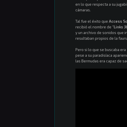
en lo que respecta a su jugab
cámaras.
Tal fue el éxito que
Access S
recibió el nombre de
"Links 3
y un archivo de sonidos que i
resultaban propios de la fauna
Pero si lo que se buscaba era
pese a su paradisíaca aparien
las Bermudas era capaz de sac