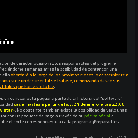
ración de carácter ocasional, los responsables del programa
freciéndome semanas atrás la posibilidad de contar con una
En ella
abordaré a lo largo de los próximos meses lo concerniente a
lf como si de un documental se tratase, comenzando desde sus
títulos que han visto la luz
.
s en conocer esta pequeña parte de la historia del "software"
iosidad
cada martes a partir de hoy, 24 de enero, a las 22:00
ovistar+
. No obstante, también existe la posibilidad de verlo unas
ntar con un paquete de pago a través de su
página oficial
o
Tube el corte correspondiente a cada programa. ¡Preparad los
Última modificación por un moderador:
1/Feb/2017
#1