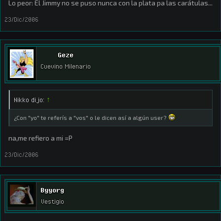
Lo peor: El Jimmy no se puso nunca con la plata pa las carátulas...
23/Dic/2006
Geze
Cuevino Milenario
Nikko dijo:
↑
¿Con "yo" te referís a "vos" o le dicen así a algún user?
na,me refiero a mi =P
23/Dic/2006
Byyorg
Vestigio