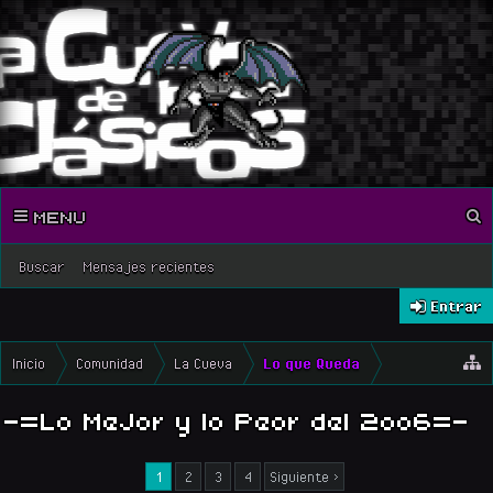
MENU
Buscar
Mensajes recientes
Entrar
Inicio
Comunidad
La Cueva
Lo que Queda
-=Lo MeJor y lo Peor del 2oo6=-
1
2
3
4
Siguiente >