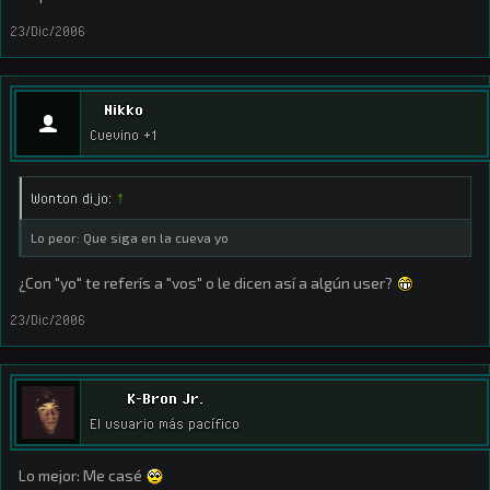
23/Dic/2006
Nikko
Cuevino +1
Wonton dijo:
↑
Lo peor: Que siga en la cueva yo
¿Con "yo" te referís a "vos" o le dicen así a algún user?
23/Dic/2006
K-Bron Jr.
El usuario más pacífico
Lo mejor: Me casé