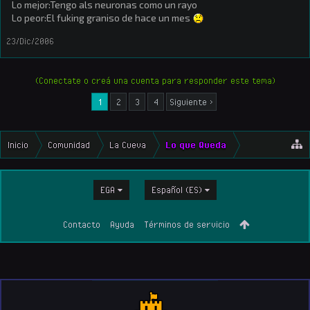
Lo mejor:Tengo als neuronas como un rayo
Lo peor:El fuking graniso de hace un mes
23/Dic/2006
(Conectate o creá una cuenta para responder este tema)
1
2
3
4
Siguiente >
Inicio
Comunidad
La Cueva
Lo que Queda
EGA
Español (ES)
Contacto
Ayuda
Términos de servicio