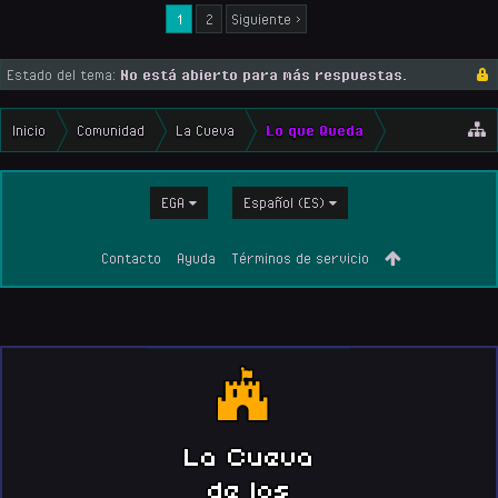
1
2
Siguiente >
Estado del tema:
No está abierto para más respuestas.
Inicio
Comunidad
La Cueva
Lo que Queda
EGA
Español (ES)
Contacto
Ayuda
Términos de servicio
La Cueva
de los