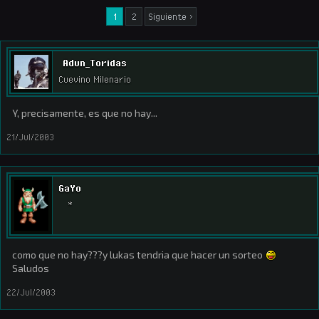
1
2
Siguiente >
Adun_Toridas
Cuevino Milenario
Y, precisamente, es que no hay...
21/Jul/2003
GaYo
*
como que no hay???y lukas tendria que hacer un sorteo
Saludos
22/Jul/2003