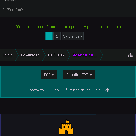
21/Ene/2004
(Conectate o creá una cuenta para responder este tema)
1
2
Siguiente >
Inicio
Comunidad
La Cueva
Acerca de...
EGA
Español (ES)
Contacto
Ayuda
Términos de servicio