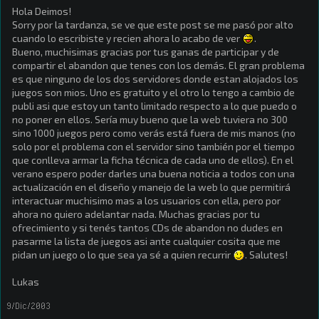
Hola Deimos!
Sorry por la tardanza, se ve que este post se me pasó por alto
cuando lo escribiste y recien ahora lo acabo de ver
.
Bueno, muchisimas gracias por tus ganas de participar y de
compartir el abandon que tenes con los demás. El gran problema
es que ninguno de los dos servidores donde estan alojados los
juegos son mios. Uno es gratuito y el otro lo tengo a cambio de
publi asi que estoy un tanto limitado respecto a lo que puedo o
no poner en ellos. Sería muy bueno que la web tuviera no 300
sino 1000 juegos pero como verás está fuera de mis manos (no
solo por el problema con el servidor sino también por el tiempo
que conlleva armar la ficha técnica de cada uno de ellos). En el
verano espero poder darles una buena noticia a todos con una
actualización en el diseño y manejo de la web lo que permitirá
interactuar muchisimo mas a los usuarios con ella, pero por
ahora no quiero adelantar nada. Muchas gracias por tu
ofrecimiento y si tenés tantos CDs de abandon no dudes en
pasarme la lista de juegos asi ante cualquier cosita que me
pidan un juego o lo que sea ya sé a quien recurrir
. Salutes!
Lukas
9/Dic/2003