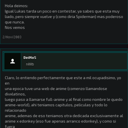
Hola deimos:
Igual Lukas tarda un poco en contestar, ya sabes que esta muy
liado, pero siempre vuelve y (como diria Spiderman) mas poderoso
que nunca.
Nos vemos
2/Nov/2003
DeiMoS
n00b
Claro, lo entiendo perfectamente que este a mil ocupadisimo, yo
en
una epoca tuve una web de anime (comenzo llamandose
divxlatinos,
luego paso a llamarse full-anime y al final como nombre le quedo
anime-world), ahi teniamos capitulos, peliculas y todo lo
relacionado
anime, ademas de eso teniamos otra dedicada exclusivamente al
anime x edonkey (eso fue apenas arranco edonkey), y como si
fuera