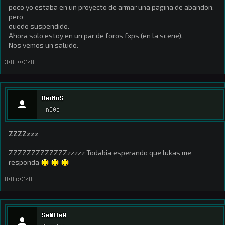
poco yo estaba en un proyecto de armar una pagina de abandon,
pero
quedo suspendido.
Ahora solo estoy en un par de foros fxps (en la scene).
Nos vemos un saludo.
3/Nov/2003
DeiMoS
n00b
ZZZZzzz
ZZZZZZZZZZZZZzzzzz Todabia esperando que lukas me
responda
8/Dic/2003
SaWWeN