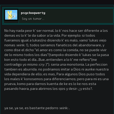
psychoqwerty
Soy un tumor...
No hay nada peor k' ser normal. lo k' nos hace ser diferente a los
demas es lo k' le da sabor a la vida. Por ejemplo: si todos
fueramos igual a lukas(no disiendo k' es malo, vamo' lukas viejo
nomas :wink: !), todos seriamos fanaticos del abandonware, y
como dise el dicho "el amor es como la comida, no se puede vivir
de lo mismo todos los dias"(tampoko disiendo k' lukas se la pasa
kon esto todo el día...Bue..entienden a lo k' me refiero"(me
contradigo yo mismo :cry: )"). seria una monotonia. La perfeccion
tambien es aburrida. no podriamos imitar a Dios ni aunke nuestra
vida dependiera de ello; es mas, Para algunos Dios puso todos
los males k' konosemos para diferenciarnos; pero para mi es una
prueva, komo para darnos kuenta de ke es lo ke nos esta
pasando haora, para abrirnos los ojos y desir: ¿y esto?.
ya se, ya se, es bastante pedorro :wink: .