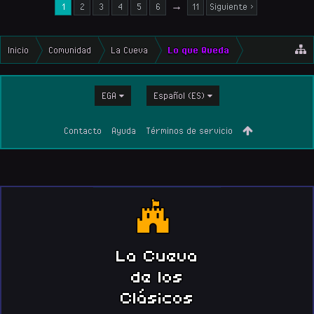
1
2
3
4
5
6
→
11
Siguiente >
Inicio
Comunidad
La Cueva
Lo que Queda
EGA
Español (ES)
Contacto
Ayuda
Términos de servicio
La Cueva
de los
Clásicos