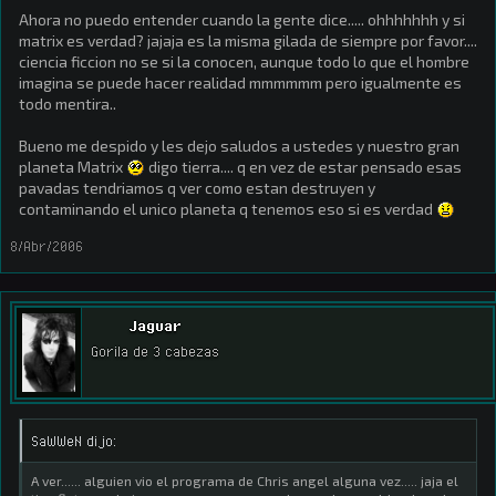
Ahora no puedo entender cuando la gente dice..... ohhhhhhh y si
matrix es verdad? jajaja es la misma gilada de siempre por favor....
ciencia ficcion no se si la conocen, aunque todo lo que el hombre
imagina se puede hacer realidad mmmmmm pero igualmente es
todo mentira..
Bueno me despido y les dejo saludos a ustedes y nuestro gran
planeta Matrix
digo tierra.... q en vez de estar pensado esas
pavadas tendriamos q ver como estan destruyen y
contaminando el unico planeta q tenemos eso si es verdad
8/Abr/2006
Jaguar
Gorila de 3 cabezas
SaWWeN dijo:
A ver...... alguien vio el programa de Chris angel alguna vez..... jaja el