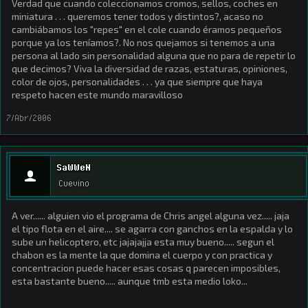
Verdad que cuando coleccionamos cromos, sellos, coches en
miniatura . . . queremos tener todos y distintos?, acaso no
cambiábamos los "repes" en el cole cuando éramos pequeños
porque ya los teníamos?. No nos quejamos si tenemos a una
persona al lado sin personalidad alguna que no para de repetir lo
que decimos? Viva la diversidad de razas, estaturas, opiniones,
color de ojos, personalidades . . . ya que siempre que haya
respeto hacen este mundo maravilloso
7/Abr/2006
SaWWeN
Cuevino
A ver...... alguien vio el programa de Chris angel alguna vez..... jaja
el tipo flota en el aire.... se agarra con ganchos en la espalda y lo
sube un helicoptero, etc jajajajja esta muy bueno..... segun el
chabon es la mente la que domina el cuerpo y con practica y
concentracion puede hacer esas cosas q parecen imposibles,
esta bastante bueno..... aunque tmb esta medio loko...