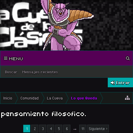
MENU
Buscar
Mensajes recientes
Entrar
Inicio
Comunidad
La Cueva
Lo que Queda
pensamiento filosofico.
1
2
3
4
5
6
→
11
Siguiente >