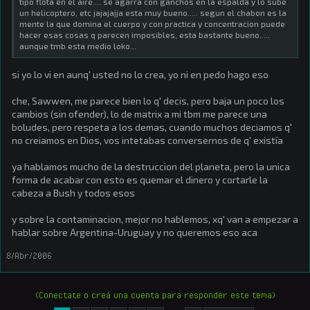
tipo flota en el aire.... se agarra con ganchos en la espalda y lo sube
un helicoptero, etc jajajajja esta muy bueno..... segun el chabon es la
mente la que domina el cuerpo y con practica y concentracion puede
hacer esas cosas q parecen imposibles, esta bastante bueno.....
aunque tmb esta medio loko...
si yo lo vi en aunq' usted no lo crea, yo ni en pedo hago eso
che, Sawwen, me parece bien lo q' decis, pero baja un poco los
cambios (sin ofender), lo de matrix a mi tbm me parece una
boludes, pero respeta a los demas, cuando muchos deciamos q'
no creiamos en Dios, vos intetabas conversernos de q' existía
ya hablamos mucho de la destruccion del planeta, pero la unica
forma de acabar con esto es quemar el dinero y cortarle la
cabeza a Bush y todos esos
y sobre la contaminacion, mejor no hablemos, xq' van a empezar a
hablar sobre Argentina-Uruguay y no queremos eso aca
8/Abr/2006
(Conectate o creá una cuenta para responder este tema)