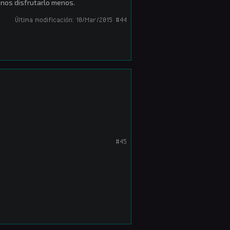
enos disfrutarlo menos.
Última modificación:
10/Mar/2015
#44
#45