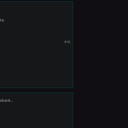
te.
#46
obaré...