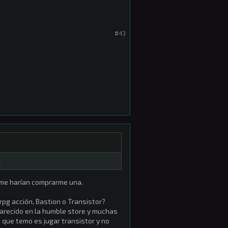
#43
.
 me harían comprarme una.
pg acción, Bastion o Transistor?
arecido en la humble store y muchas
o que temo es jugar transistor y no