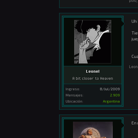
polo
,
Uh 
Tie
jue
Cu
Leon
Leonel
A bit closer to Heaven
Ingreso:
8/Jul/2009
Mensajes:
2.909
Ubicación:
Argentina
En 