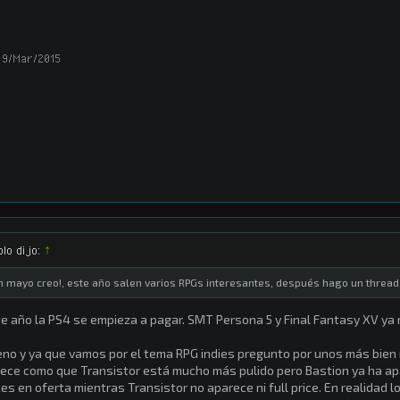
9/Mar/2015
olo dijo:
↑
n mayo creo!, este año salen varios RPGs interesantes, después hago un thread
e año la PS4 se empieza a pagar. SMT Persona 5 y Final Fantasy XV ya
no y ya que vamos por el tema RPG indies pregunto por unos más bien r
ece como que Transistor está mucho más pulido pero Bastion ya ha ap
es en oferta mientras Transistor no aparece ni full price. En realidad l