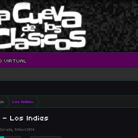
O VIRTUAL
on
Los Indies
- Los Indies
Dorada
,
9/Nov/2014
.