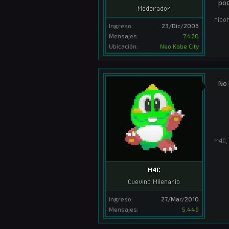
pod
Moderador
nico
Ingreso:
23/Dic/2006
Mensajes:
7.420
Ubicación:
Neo Kobe City
No 
M4C
,
M4C
Cuevino Milenario
Ingreso:
27/Mar/2010
Mensajes:
5.446