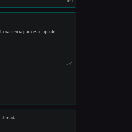
#41
la paciencia para este tipo de
S
#42
 thread.