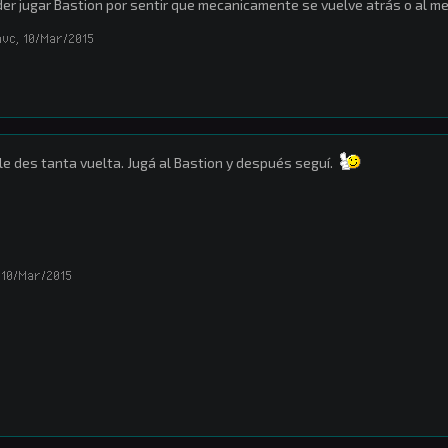
er jugar Bastion por sentir que mecanicamente se vuelve atrás o al m
hvc
,
10/Mar/2015
le des tanta vuelta. Jugá al Bastion y después seguí.
10/Mar/2015