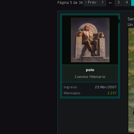
< Prev
1
←
3
4
Página 5 de 38
Ser
Un 
polo
Cuevino Milenario
Ingreso:
23/Abr/2007
Mensajes:
2.237