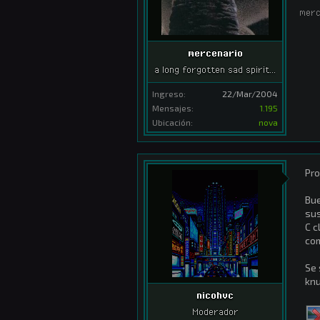
merc
mercenario
a long forgotten sad spirit...
Ingreso:
22/Mar/2004
Mensajes:
1.195
Ubicación:
nova
Pro
Bue
sus
C c
com
Se 
knu
nicohvc
Moderador