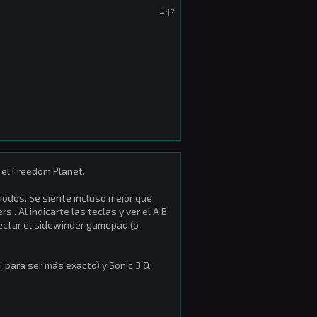
#47
 el Freedom Planet.
modos. Se siente incluso mejor que
 . Al indicarte las teclas y ver el A B
nectar el sidewinder gamepad (o
para ser más exacto) y Sonic 3 &