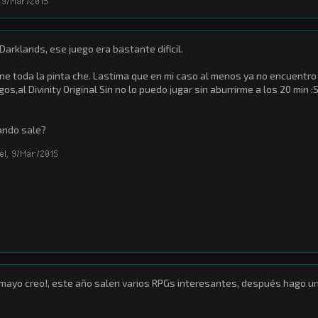
9/Mar/2015
Darklands, ese juego era bastante dificil.
ne toda la pinta che. Lastima que en mi caso al menos ya no encuentro 
gos,al Divinity Original Sin no lo puedo jugar sin aburrirme a los 20 min :
ando sale?
el
,
9/Mar/2015
mayo creo!, este año salen varios RPGs interesantes, después hago un