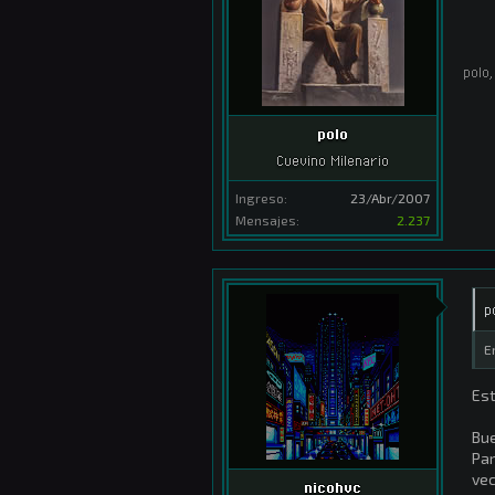
polo
,
polo
Cuevino Milenario
Ingreso:
23/Abr/2007
Mensajes:
2.237
p
E
Est
Bue
Par
vec
nicohvc