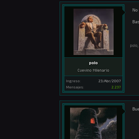
No 
Bas
polo
,
polo
Cuevino Milenario
Ingreso:
23/Abr/2007
Mensajes:
2.237
Bue