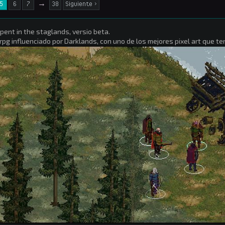
5
6
7
→
38
Siguiente >
pent in the staglands, versio beta.
rpg influenciado por Darklands, con uno de los mejores pixel art que te