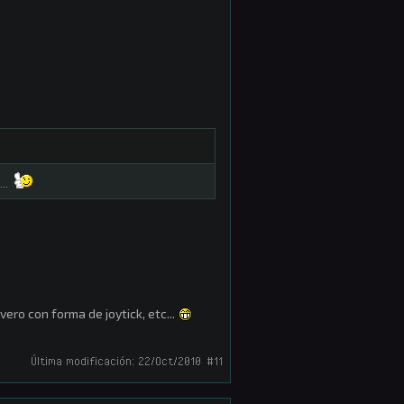
...
avero con forma de joytick, etc...
Última modificación:
22/Oct/2010
#11