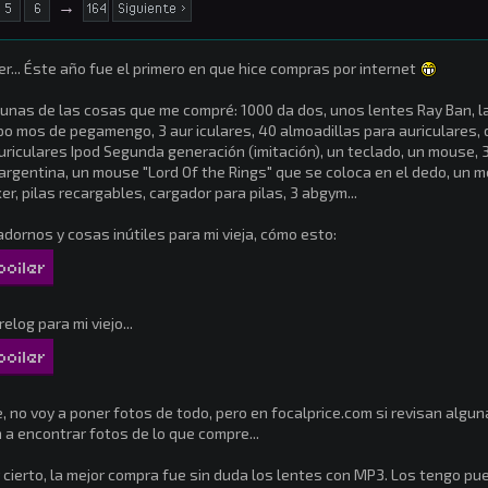
5
6
→
164
Siguiente >
er... Éste año fue el primero en que hice compras por internet
unas de las cosas que me compré: 1000 da dos, unos lentes Ray Ban, la 
po mos de pegamengo, 3 aur iculares, 40 almoadillas para auriculares, 
uriculares Ipod Segunda generación (imitación), un teclado, un mouse, 3
argentina, un mouse "Lord Of the Rings" que se coloca en el dedo, un me
er, pilas recargables, cargador para pilas, 3 abgym...
adornos y cosas inútiles para mi vieja, cómo esto:
poiler
relog para mi viejo...
poiler
, no voy a poner fotos de todo, pero en focalprice.com si revisan algu
 a encontrar fotos de lo que compre...
 cierto, la mejor compra fue sin duda los lentes con MP3. Los tengo p