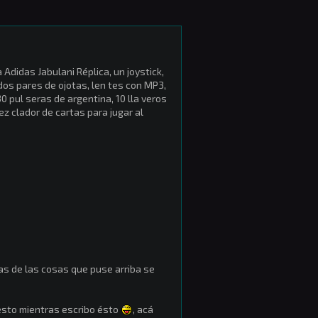
Adidas Jabulani Réplica, un joystick,
dos pares de ojotas, len tes con MP3,
0 pul seras de argentina, 10 lla veros
z clador de cartas para jugar al
nas de las cosas que puse arriba se
uesto mientras escribo ésto
, acá