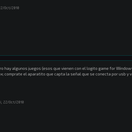
22/Oct/2010
ro hay algunos juegos (esos que vienen con el logito game for Windows)
x; comprate el aparatito que capta la señal que se conecta por usb y v
i
,
22/Oct/2010