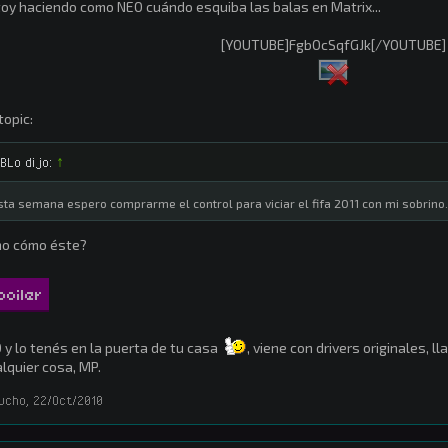
oy haciendo como NEO cuándo esquiba las balas en Matrix...
[YOUTUBE]FgbOcSqfGJk[/YOUTUBE]
topic:
iBLo dijo:
↑
sta semana espero comprarme el control para viciar el fifa 2011 con mi sobrino.
no cómo éste?
poiler
 y lo tenés en la puerta de tu casa
, viene con drivers originales, ll
lquier cosa, MP.
ucho
,
22/Oct/2010