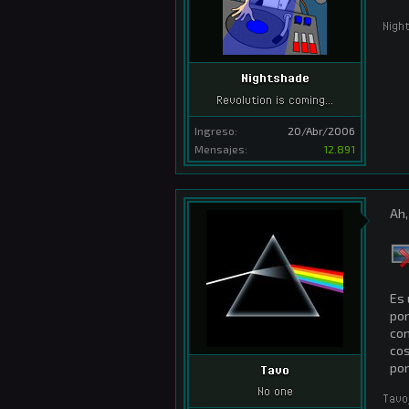
Nigh
Nightshade
Revolution is coming...
Ingreso:
20/Abr/2006
Mensajes:
12.891
Ah,
Es 
por
con
cos
por
Tavo
No one
Tavo