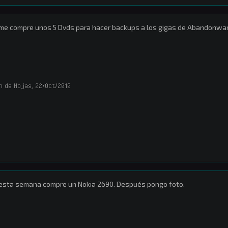
me compre unos 5 Dvds para hacer backups a los gigas de Abandonwar
ón de Hojas
,
22/Oct/2010
esta semana compre un Nokia 2690. Después pongo foto.