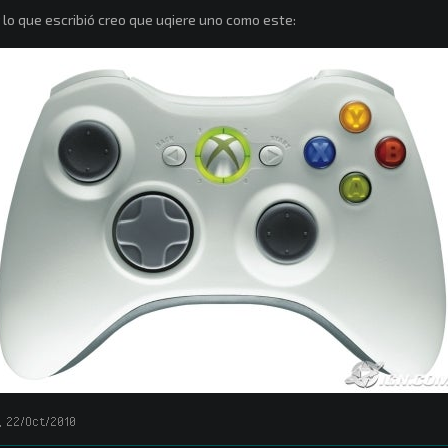
 lo que escribió creo que uqiere uno como este:
,
22/Oct/2010