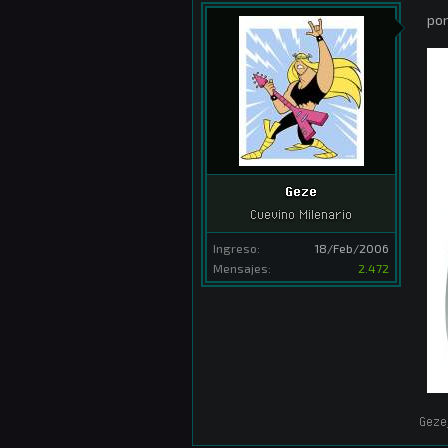
por
Geze
Cuevino Milenario
Ingreso:
18/Feb/2006
Mensajes:
2.472
Geze