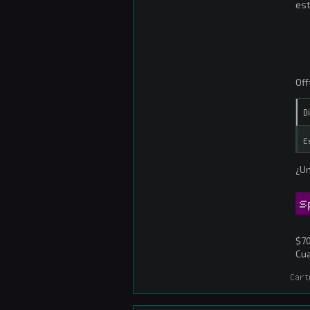
est
Off
D
E
¿U
S
$70
Cua
Cart