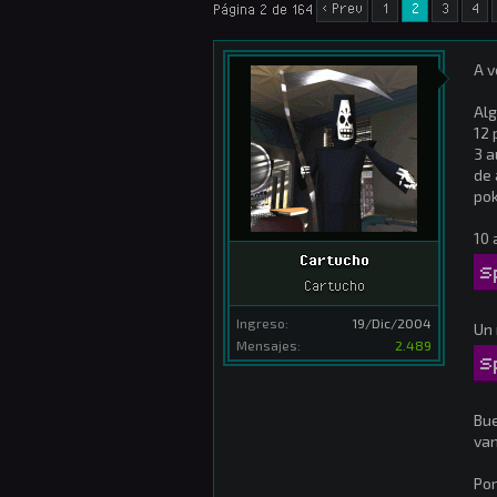
< Prev
1
2
3
4
Página 2 de 164
A v
Alg
12 
3 a
de 
pok
10 
Cartucho
S
Cartucho
Ingreso:
19/Dic/2004
Un 
Mensajes:
2.489
S
Bue
van
Por