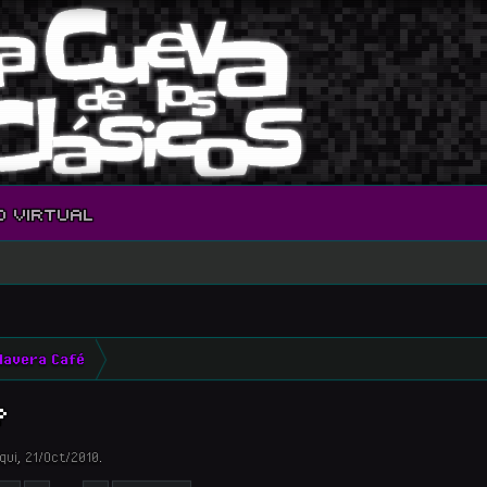
O VIRTUAL
lavera Café
?
qui
,
21/Oct/2010
.