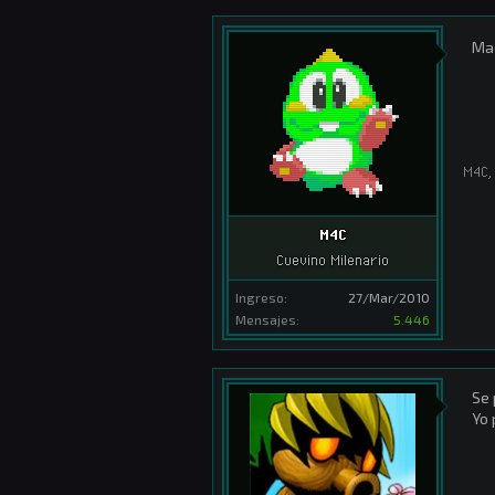
Maq
M4C
,
M4C
Cuevino Milenario
Ingreso:
27/Mar/2010
Mensajes:
5.446
Se 
Yo 