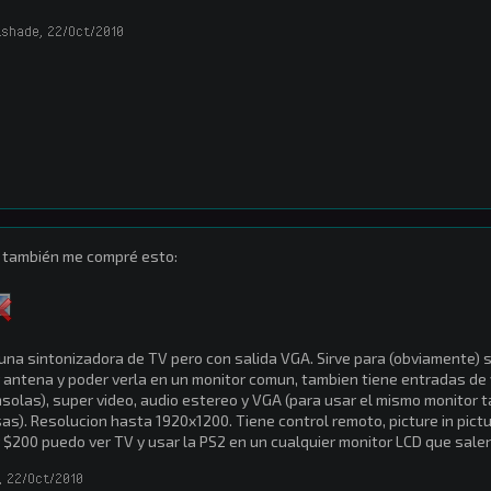
tshade
,
22/Oct/2010
 también me compré esto:
una sintonizadora de TV pero con salida VGA. Sirve para (obviamente) 
 antena y poder verla en un monitor comun, tambien tiene entradas de
solas), super video, audio estereo y VGA (para usar el mismo monitor t
as). Resolucion hasta 1920x1200. Tiene control remoto, picture in pict
 $200 puedo ver TV y usar la PS2 en un cualquier monitor LCD que sa
,
22/Oct/2010