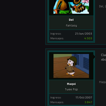
Del
,
Del
fantasy
Ingreso:
21/Jun/2003
Mensajes:
4.503
Cla
xbo
Maqu
Maqui
Twee Pop
Ingreso:
17/Oct/2007
Mensajes:
3.847