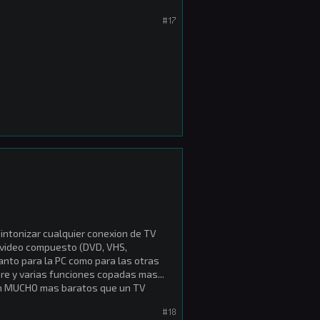
#17
sintonizar cualquier conexion de TV
 video compuesto (DVD, VHS,
anto para la PC como para las otras
ure y varias funciones copadas mas...
len MUCHO mas baratos que un TV
#18