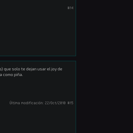
#14
 que solo te dejan usar el joy de
a como piña.
Última modificación:
22/Oct/2010
#15