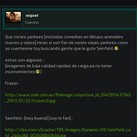
miguel
Cuevino
Que series yankees [incluidas comedias en dibujos animados
nuevos y viejos] miran si son fan de series viejas yankees como
yo cuentenme toy buscando gente que le gute Seinfeld.
estas son algunas :
[imagenes de baja calidad rapidas de carga pa no tener
inconvenientes
]
Fraser :
http://www.smh.com.au/ffxImage/urlpicture_id_1042911437345
_2003/01/22/frasier,0.jpg
Seinfeld : [muy buena] [soy re fan] :
http://i.tbs.com/v5cache/TBS/Images/Dynamic/i10/seinfeld_ca
st_240x260_053020041834.jpg