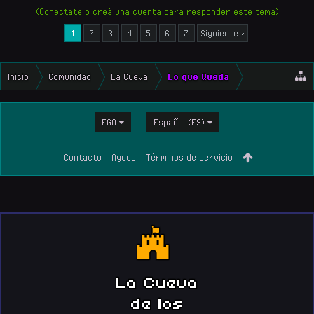
(Conectate o creá una cuenta para responder este tema)
1
2
3
4
5
6
7
Siguiente >
Inicio
Comunidad
La Cueva
Lo que Queda
EGA
Español (ES)
Contacto
Ayuda
Términos de servicio
La Cueva
de los