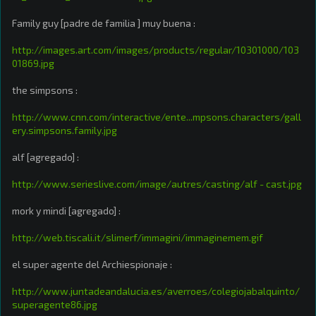
Family guy [padre de familia ] muy buena :
http://images.art.com/images/products/regular/10301000/103
01869.jpg
the simpsons :
http://www.cnn.com/interactive/ente...mpsons.characters/gall
ery.simpsons.family.jpg
alf [agregado] :
http://www.serieslive.com/image/autres/casting/alf - cast.jpg
mork y mindi [agregado] :
http://web.tiscali.it/slimerf/immagini/immaginemem.gif
el super agente del Archiespionaje :
http://www.juntadeandalucia.es/averroes/colegiojabalquinto/
superagente86.jpg