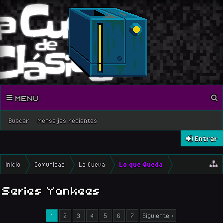
MENU
Buscar
Mensajes recientes
Entrar
Inicio
Comunidad
La Cueva
Lo que Queda
Series Yankees
1
2
3
4
5
6
7
Siguiente >