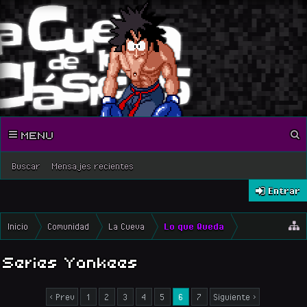
MENU
Buscar
Mensajes recientes
Entrar
Inicio
Comunidad
La Cueva
Lo que Queda
Series Yankees
< Prev
1
2
3
4
5
6
7
Siguiente >