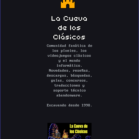
La Cueva
de los
Clásicos
Comunidad fanática de
los píxeles, los
videojuegos clásicos
y el mundo
informático.
Novedades, reseñas,
descargas, búsquedas,
guías, concursos,
traducciones y
soporte técnico
abandonware.
Excavando desde 1998.