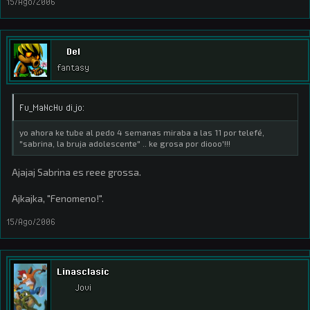
15/Ago/2006
Del
fantasy
Fu_MaNcHu dijo:
yo ahora ke tube al pedo 4 semanas miraba a las 11 por telefé,
"sabrina, la bruja adolescente" .. ke grosa por diooo'!!!
Ajajaj Sabrina es reee grossa.
Ajkajka, "Fenomeno!".
15/Ago/2006
Linasclasic
Jovi