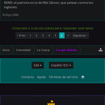
NONO, el patriota es la de Mel Gibson, que pelean contra los
ingleses.
16/Ago/2006
(Conectate o creá una cuenta para responder este tema)
< Prev
1
2
3
4
5
6
7
Siguiente >
Inicio
Comunidad
La Cueva
Lo que Queda
EGA
Español (ES)
Contacto
Ayuda
Términos de servicio