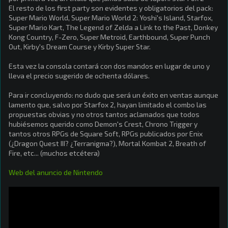
El resto de los first party son evidentes y obligatorios del pack:
Super Mario World, Super Mario World 2: Yoshi's Island, Starfox,
Super Mario Kart, The Legend of Zelda a Link to the Past, Donkey
Kong Country, F-Zero, Super Metroid, Earthbound, Super Punch
Out, Kirby's Dream Course y Kirby Super Star.
Esta vez la consola contará con dos mandos en lugar de uno y
lleva el precio sugerido de ochenta dólares.
Para ir concluyendo: no dudo que será un éxito en ventas aunque
lamento que, salvo por Starfox 2, hayan limitado el combo las
propuestas obvias y no otros tantos aclamados que todos
hubiésemos querido como Demon's Crest, Chrono Trigger y
tantos otros RPGs de Square Soft, RPGs publicados por Enix
(¿Dragon Quest III? ¿Terranigma?), Mortal Kombat 2, Breath of
Fire, etc... (muchos etcétera)
Web del anuncio de Nintendo