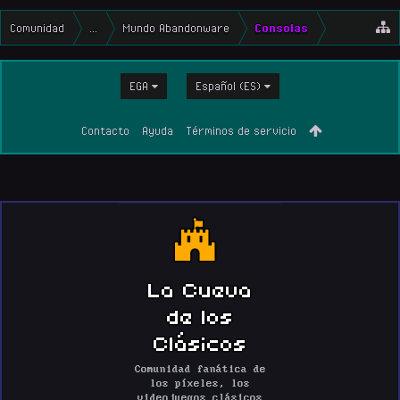
Comunidad
...
Mundo Abandonware
Consolas
EGA
Español (ES)
Contacto
Ayuda
Términos de servicio
La Cueva
de los
Clásicos
Comunidad fanática de
los píxeles, los
videojuegos clásicos