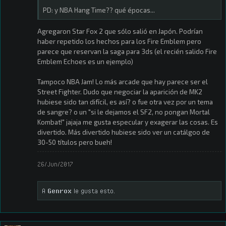
PD: y NBA Hang Time?? qué épocas...
Agregaron Star Fox 2 que sólo salió en Japón. Podrían
haber repetido los hechos para los Fire Emblem pero
parece que reservan la saga para 3ds (el recién salido Fire
Emblem Echoes es un ejemplo)
Tampoco NBA Jam! Lo más arcade que hay parece ser el
Street Fighter. Dudo que negociar la aparición de MK2
hubiese sido tan difícil, es así? o fue otra vez por un tema
de sangre? o un "si le dejamos el SF2, no pongan Mortal
Kombat!" jajaja me gusta especular y exagerar las cosas. Es
divertido. Más divertido hubiese sido ver un catálgoo de
30-50 títulos pero bueh!
26/Jun/2017
A
Genrox
le gusta esto.