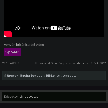
versión británica del video
Spoiler
26/Jun/2017
Última modificación por un moderador:
6/Oct/2017
A
Genrox
,
Hacha Dorada
y
DiBLo
les gusta esto.
Etiquetas:
sin etiquetas