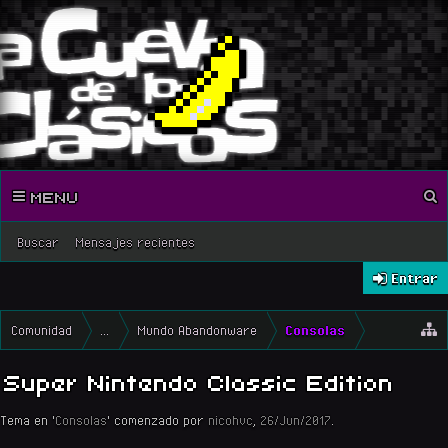
MENU
Buscar
Mensajes recientes
Entrar
Comunidad
...
Mundo Abandonware
Consolas
Super Nintendo Classic Edition
Tema en '
Consolas
' comenzado por
nicohvc
,
26/Jun/2017
.