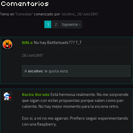
Comentarios
Tema en '
Consolas
' comenzado por
nicohvc
,
26/Jun/2017
.
1
2
Siguiente >
DiBLo
No hay Battletoads??? T_T
26/Jun/2017
A
nicohvc
le gusta esto.
Hacha Dorada
Está hermosa realmente. No me sorprende
que sigan con estas propuestas porque salen como pan
caliente. No hay mejor momento para la escena retro.
Eso sí, a mí no me agarran. Prefiero seguir experimentando
con una Raspberry.