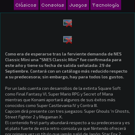
Clásicos
Consolas
Juegos
Tecnología
Como era de esperarse tras la ferviente demanda de NES
Classic Mini una "SNES Classic Mini" fue confirmada para
este año y tiene su fecha de salida señalada: 29 de
Septiembre. Contará con un catálogo más reducido respecto
a su predecesora; sin embargo, hay para todos los gustos.
Por un lado cuenta con desarrollos de la extinta Square Soft
como Final Fantasy VI, Super Mario RPG y Secret of Mana
mientras que Konami aportará algunos de sus éxitos más
conocidos como Super Castlevania IV y Contra III.
Capcom dirá presente con tres juegazos: Super Ghouls 'n Ghosts,
Street Fighter 2 y Megaman X.
El contenido first party abundará respecto a su predecesora y es
el plato fuerte de esta retro-consola ya que Nintendo ofrecerá
por primera vez un título que jamás salió de Japón: Star Fox 2