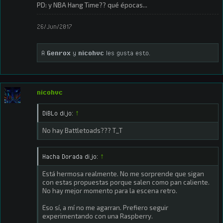
PD: y NBA Hang Time?? qué épocas...
26/Jun/2017
A
Genrox
y
nicohvc
les gusta esto.
nicohvc
DiBLo dijo:
↑
No hay Battletoads??? T_T
Hacha Dorada dijo:
↑
Está hermosa realmente. No me sorprende que sigan
con estas propuestas porque salen como pan caliente.
No hay mejor momento para la escena retro.
Eso sí, a mí no me agarran. Prefiero seguir
experimentando con una Raspberry.