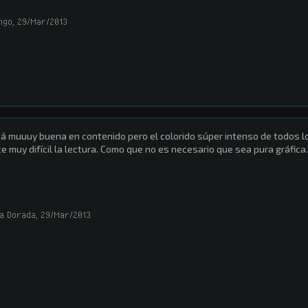
ngo
,
29/Mar/2013
á muuuy buena en contenido pero el colorido súper intenso de todos 
e muy difícil la lectura. Como que no es necesario que sea pura gráfica.
a Dorada
,
29/Mar/2013