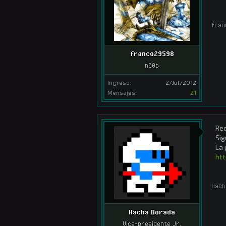
fran
franco29598
n00b
Ingreso:
2/Jul/2012
Mensajes:
21
Red
Sig
La 
ht
Hach
Hacha Dorada
Vice-presidente Jr.