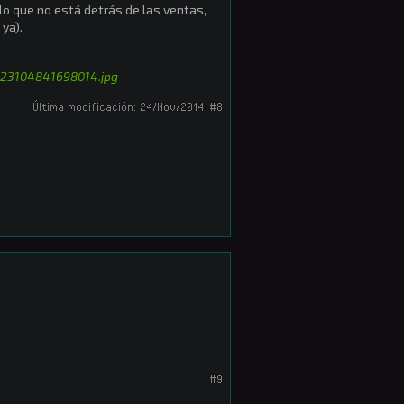
lo que no está detrás de las ventas,
ya).
123104841698014.jpg
Última modificación:
24/Nov/2014
#8
#9