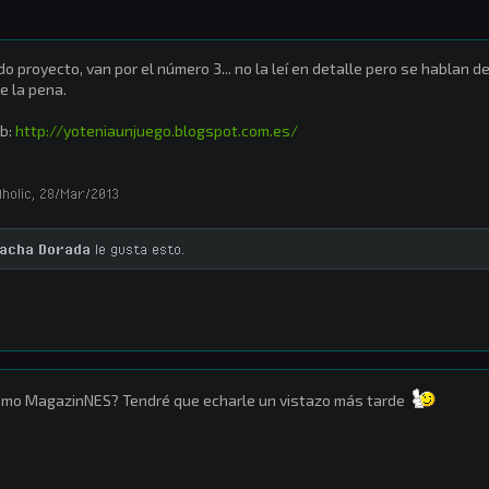
do proyecto, van por el número 3... no la leí en detalle pero se hablan d
e la pena.
b:
http://yoteniaunjuego.blogspot.com.es/
holic
,
28/Mar/2013
acha Dorada
le gusta esto.
mo MagazinNES? Tendré que echarle un vistazo más tarde