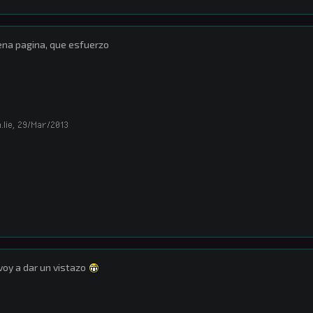
na pagina, que esfuerzo
.lie
,
29/Mar/2013
voy a dar un vistazo