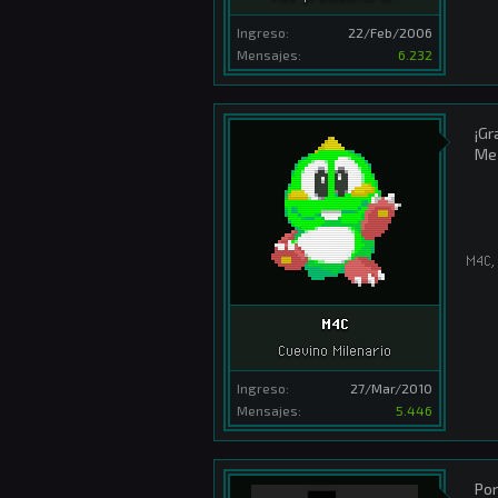
Ingreso:
22/Feb/2006
Mensajes:
6.232
¡Gr
Me 
M4C
,
M4C
Cuevino Milenario
Ingreso:
27/Mar/2010
Mensajes:
5.446
Por