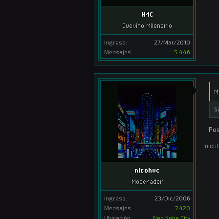
M4C
Cuevino Milenario
Ingreso:
27/Mar/2010
Mensajes:
5.446
M
S
Pos
nico
nicohvc
Moderador
Ingreso:
23/Dic/2006
Mensajes:
7.420
Ubicación:
Neo Kobe City