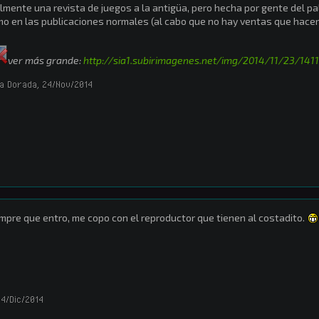
lmente una revista de juegos a la antigüa, pero hecha por gente del pa
o en las publicaciones normales (al cabo que no hay ventas que hacer 
ver más grande:
http://sia1.subirimagenes.net/img/2014/11/23/141
a Dorada
,
24/Nov/2014
mpre que entro, me copo con el reproductor que tienen al costadito.
4/Dic/2014