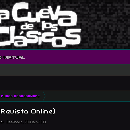
O VIRTUAL
Mundo Abandonware
Revista Online)
por
KissAholic
,
28/Mar/2013
.