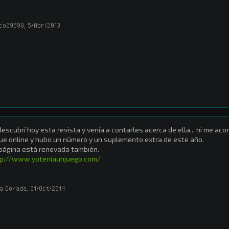
co29598
,
5/Abr/2013
escubrí hoy esta revista y venía a contarles acerca de ella... ni me ac
ue online y hubo un número y un suplemento extra de este año.
página está renovada también.
tp://www.yoteniaunjuego.com/
a Dorada
,
21/Oct/2014