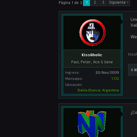
1
2
3
Siguiente >
Página 1 de 3
Lin
Val
We
KissA
KissAholic
Paul, Peter, Ace & Gene
A
H
Ingreso:
20/Nov/2009
Mensajes:
1.172
Ubicación:
Bahía Blanca, Argentina
¿Co