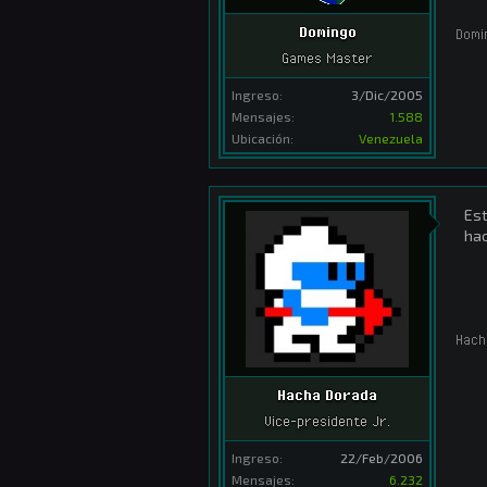
Domingo
Domi
Games Master
Ingreso:
3/Dic/2005
Mensajes:
1.588
Ubicación:
Venezuela
Est
hac
Hach
Hacha Dorada
Vice-presidente Jr.
Ingreso:
22/Feb/2006
Mensajes:
6.232