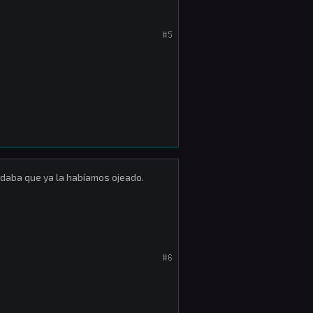
#5
ordaba que ya la habíamos ojeado.
#6