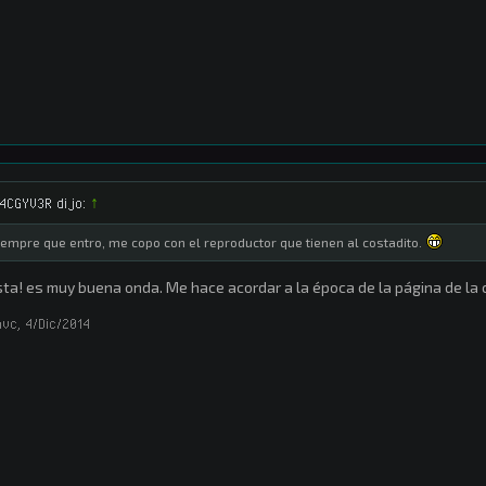
4CGYV3R dijo:
↑
iempre que entro, me copo con el reproductor que tienen al costadito.
ta! es muy buena onda. Me hace acordar a la época de la página de la 
hvc
,
4/Dic/2014