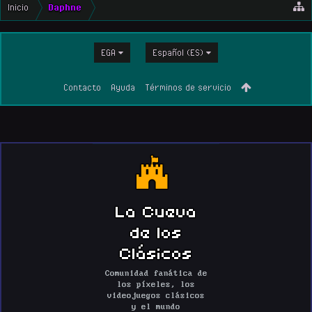
Inicio
Daphne
EGA
Español (ES)
Contacto
Ayuda
Términos de servicio
La Cueva
de los
Clásicos
Comunidad fanática de
los píxeles, los
videojuegos clásicos
y el mundo