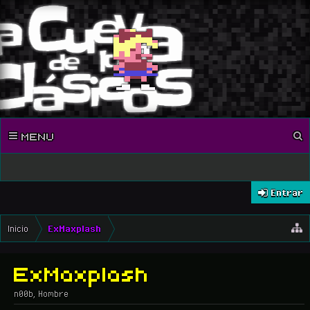
MENU
Entrar
Inicio
ExMaxplash
ExMaxplash
n00b
, Hombre