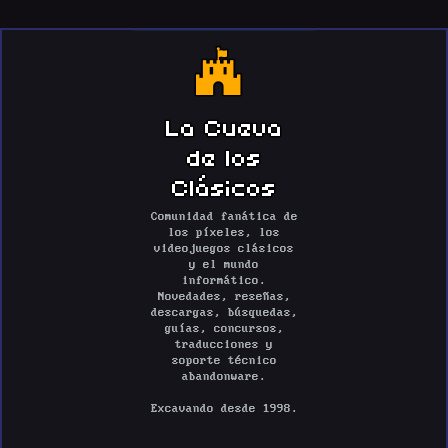
La Cueva
de los
Clásicos
Comunidad fanática de
los píxeles, los
videojuegos clásicos
y el mundo
informático.
Novedades, reseñas,
descargas, búsquedas,
guías, concursos,
traducciones y
soporte técnico
abandonware.
Excavando desde 1998.