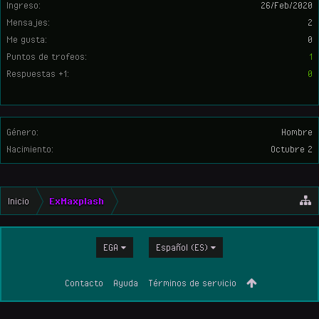
Ingreso:
26/Feb/2020
Mensajes:
2
Me gusta:
0
Puntos de trofeos:
1
Respuestas +1:
0
Género:
Hombre
Nacimiento:
Octubre 2
Inicio
ExMaxplash
EGA
Español (ES)
Contacto
Ayuda
Términos de servicio