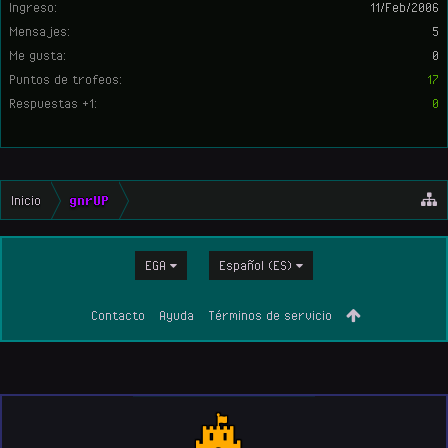
Ingreso:
11/Feb/2006
Mensajes:
5
Me gusta:
0
Puntos de trofeos:
17
Respuestas +1:
0
Inicio
gnrUP
EGA
Español (ES)
Contacto
Ayuda
Términos de servicio