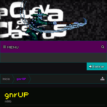
MENU
Entrar
Inicio
gnrUP
gnrUP
n00b