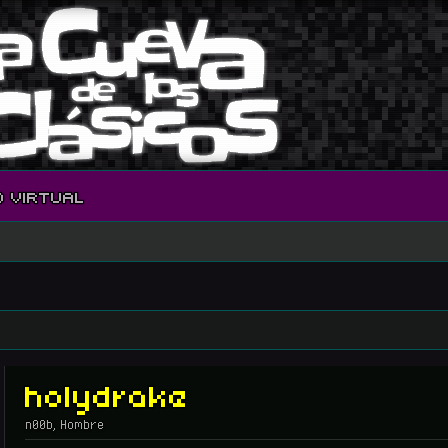
O VIRTUAL
holydrake
n00b
, Hombre