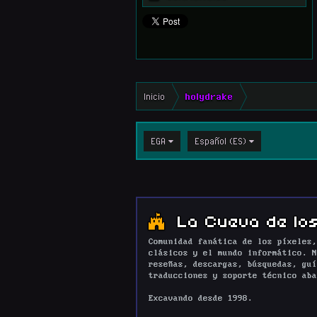
Inicio
holydrake
EGA
Español (ES)
La Cueva de los
Comunidad fanática de los píxeles,
clásicos y el mundo informático. N
reseñas, descargas, búsquedas, guí
traducciones y soporte técnico aba
Excavando desde 1998.