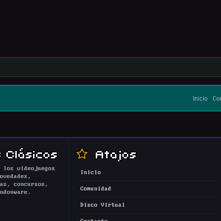
Inicio
Co
 Clásicos
Atajos
 los videojuegos
Inicio
ovedades,
as, concursos,
Comunidad
ndonware.
Disco Virtual