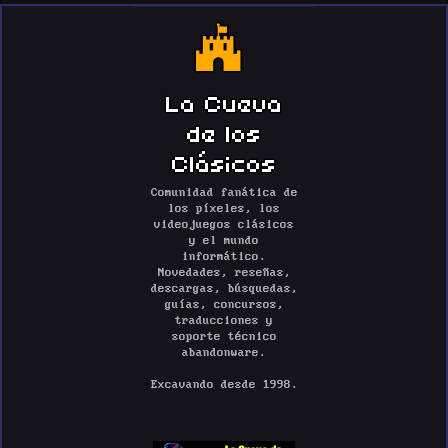
La Cueva
de los
Clásicos
Comunidad fanática de
los píxeles, los
videojuegos clásicos
y el mundo
informático.
Novedades, reseñas,
descargas, búsquedas,
guías, concursos,
traducciones y
soporte técnico
abandonware.
Excavando desde 1998.