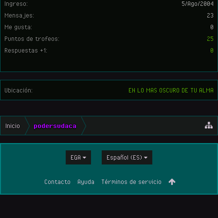
Ingreso:
5/Ago/2004
Mensajes:
23
Me gusta:
0
Puntos de trofeos:
25
Respuestas +1:
0
Ubicación:
EN LO MAS OSCURO DE TU ALMA
Inicio
podersudaca
EGA
Español (ES)
Contacto
Ayuda
Términos de servicio