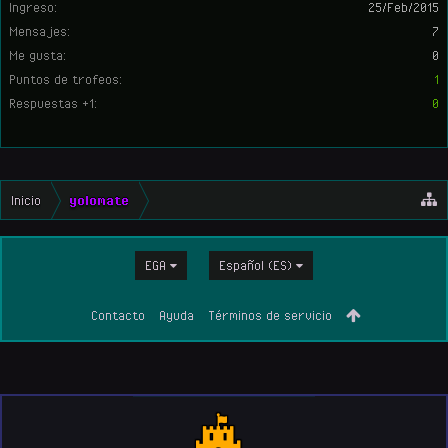
Ingreso:
25/Feb/2015
Mensajes:
7
Me gusta:
0
Puntos de trofeos:
1
Respuestas +1:
0
Inicio
yolomate
EGA
Español (ES)
Contacto
Ayuda
Términos de servicio