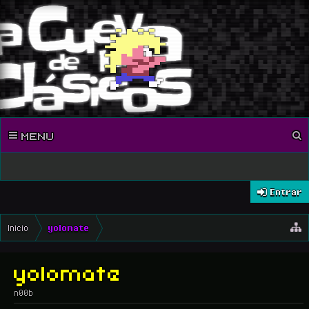
MENU
Entrar
Inicio
yolomate
yolomate
n00b