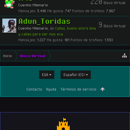
220
Disco Virtual
Cuevino Milenario
Mensajes:
5.446
Me gusta:
747
Puntos de trofeos:
7.867
Adun_Toridas
9
Disco Virtual
Cuevino Milenario
,
de
Callao, bueno entre lima
y callao para ser mas exa
Mensajes:
1.227
Me gusta:
101
Puntos de trofeos:
1.593
Inicio
Disco Virtual
EGA
Español (ES)
Contacto
Ayuda
Términos de servicio