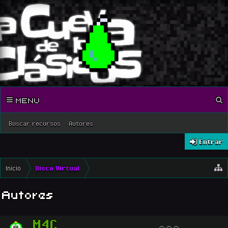
MENU
Buscar recursos
Autores
Entrar
Inicio
Disco Virtual
Autores
M4C