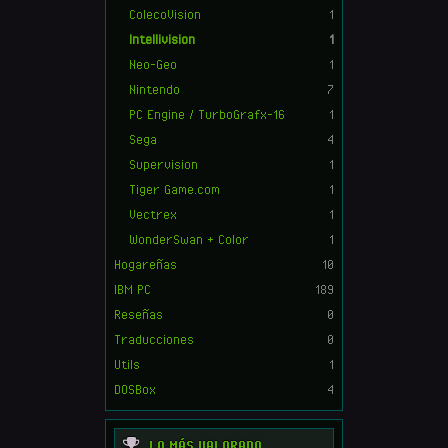
ColecoVision
1
Intellivision
1
Neo-Geo
1
Nintendo
7
PC Engine / TurboGrafx-16
1
Sega
4
Supervision
1
Tiger Game.com
1
Vectrex
1
WonderSwan + Color
1
Hogareñas
10
IBM PC
189
Reseñas
0
Traducciones
0
Utils
1
DOSBox
4
LO MÁS VALORADO