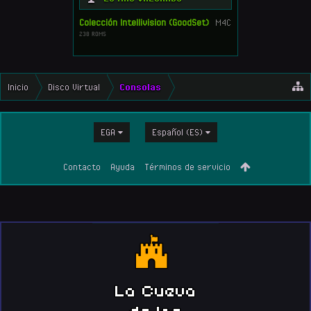
Colección Intellivision (GoodSet)
M4C
238 ROMS
Inicio
Disco Virtual
Consolas
EGA
Español (ES)
Contacto
Ayuda
Términos de servicio
La Cueva
de los