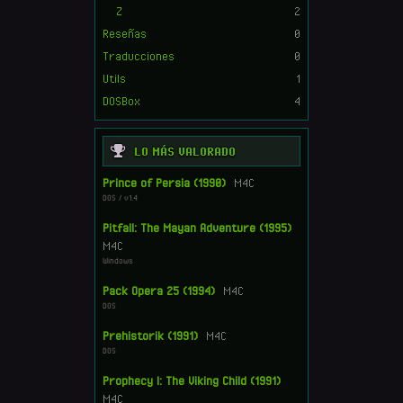
Z
2
Reseñas
0
Traducciones
0
Utils
1
DOSBox
4
LO MÁS VALORADO
Prince of Persia (1990)
M4C
DOS / v1.4
Pitfall: The Mayan Adventure (1995)
M4C
Windows
Pack Opera 25 (1994)
M4C
DOS
Prehistorik (1991)
M4C
DOS
Prophecy I: The Viking Child (1991)
M4C