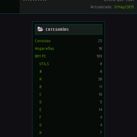
Actualizado:
3/May/2015
CATEGORÍAS
Consolas
25
Hogareñas
10
IBM PC
189
UTILS
0
#
0
A
30
B
11
C
18
D
5
E
14
F
4
G
4
H
7