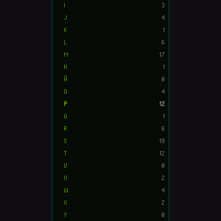
I
3
J
4
K
1
L
6
M
17
N
1
Ñ
0
O
4
P
12
Q
1
R
6
S
19
T
12
U
0
V
2
W
4
X
2
Y
0