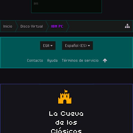
DOS
Inicio
Disco Virtual
IBM PC
EGA
Español (ES)
Contacto
Ayuda
Términos de servicio
La Cueva
de los
Clásicos