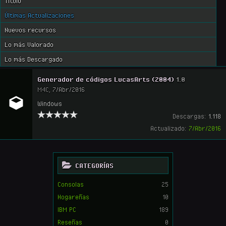
Título
Últimas Actualizaciones
Nuevos recursos
Lo más Valorado
Lo más Descargado
Generador de códigos LucasArts (2004)
1.0
M4C
,
7/Abr/2016
Windows
Descargas:
1.118
Actualizado:
7/Abr/2016
CATEGORÍAS
Consolas
25
Hogareñas
10
IBM PC
189
Reseñas
0