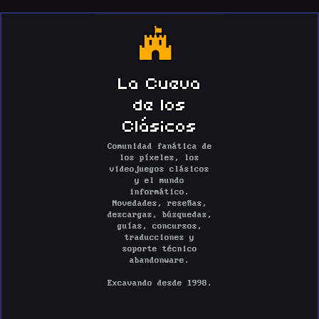
La Cueva
de los
Clásicos
Comunidad fanática de
los píxeles, los
videojuegos clásicos
y el mundo
informático.
Novedades, reseñas,
descargas, búsquedas,
guías, concursos,
traducciones y
soporte técnico
abandonware.
Excavando desde 1998.