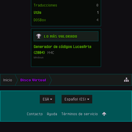
Traducciones
0
Utils
1
DOSBox
4
LO MÁS VALORADO
Generador de códigos LucasArts
(2004)
M4C
Windows
Inicio
Disco Virtual
EGA
Español (ES)
Contacto
Ayuda
Términos de servicio