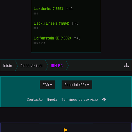
WaxWorks (1992)
M4C
DOS
Wacky Wheels (1994)
M4C
DOS
Wolfenstein 3D (1992)
M4C
DOS / v1.4
Inicio
Disco Virtual
IBM PC
EGA
Español (ES)
Contacto
Ayuda
Términos de servicio