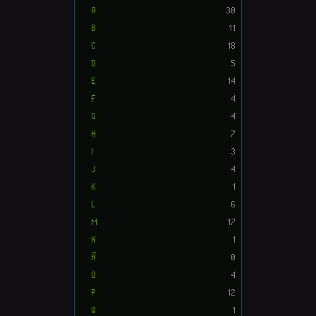
A
30
B
11
C
18
D
5
E
14
F
4
G
4
H
7
I
3
J
4
K
1
L
6
M
17
N
1
Ñ
0
O
4
P
12
Q
1