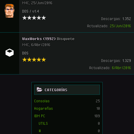
M4C
,
25/Jun/2016
DOS / v1.4
Descargas:
1.352
Actualizado:
25/Jun/2016
WaxWorks (1992)
Disquete
M4C
,
6/Abr/2016
DOS
Descargas:
1.329
Actualizado:
6/Abr/2016
CATEGORÍAS
Consolas
25
Hogareñas
10
IBM PC
189
UTILS
0
#
0