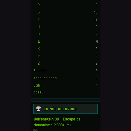
R
6
S
19
T
12
U
0
V
2
W
4
X
2
Y
0
Z
2
Reseñas
0
Traducciones
0
Utils
1
DOSBox
4
LO MÁS VALORADO
Wolfenstein 3D - Escape del
Menemismo (1993)
M4C
DOS