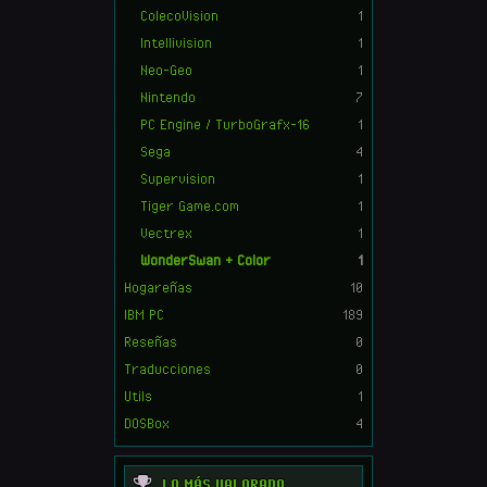
ColecoVision
1
Intellivision
1
Neo-Geo
1
Nintendo
7
PC Engine / TurboGrafx-16
1
Sega
4
Supervision
1
Tiger Game.com
1
Vectrex
1
WonderSwan + Color
1
Hogareñas
10
IBM PC
189
Reseñas
0
Traducciones
0
Utils
1
DOSBox
4
LO MÁS VALORADO