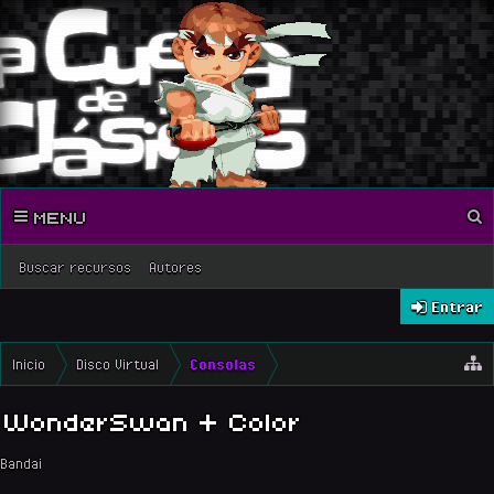
MENU
Buscar recursos
Autores
Entrar
Inicio
Disco Virtual
Consolas
WonderSwan + Color
Bandai