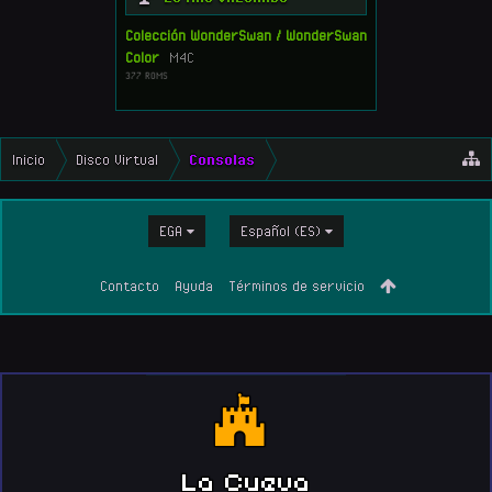
Colección WonderSwan / WonderSwan
Color
M4C
377 ROMS
Inicio
Disco Virtual
Consolas
EGA
Español (ES)
Contacto
Ayuda
Términos de servicio
La Cueva