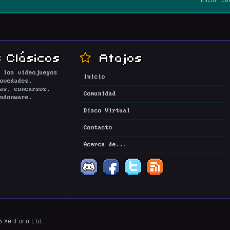
 Clásicos
Atajos
 los videojuegos
Inicio
ovedades,
as, concursos,
Comunidad
ndonware.
Disco Virtual
Contacto
Acerca de...
5 XenForo Ltd.