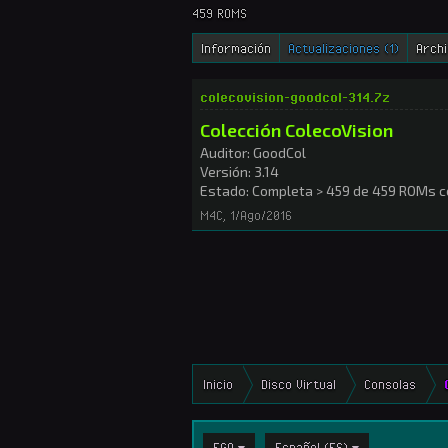
459 ROMS
Información
Actualizaciones (1)
Arch
colecovision-goodcol-314.7z
Colección ColecoVision
Auditor: GoodCol
Versión: 3.14
Estado: Completa > 459 de 459 ROMs 
M4C
,
1/Ago/2016
Inicio
Disco Virtual
Consolas
EGA
Español (ES)