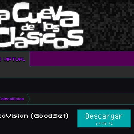
O VIRTUAL
ColecoVision
coVision (GoodSet)
Descargar
2,4 MB .7z