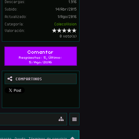
Descargas:
1.916
Subido:
14/Abr/2015
Actualizado:
1/Ago/2016
Categoría:
ColecoVision
Valoración:
0 voto(s)
Comentar
Respuestas: 5, Último:
5/Ago/2016
COMPARTINOS
ntacto
Ayuda
Términos de servicio