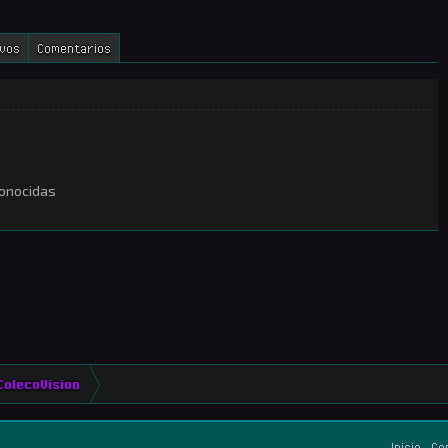
ivos
Comentarios
conocidas
ColecoVision
Inicio
Co