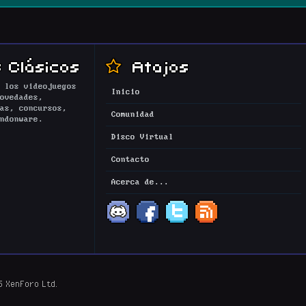
 Clásicos
Atajos
 los videojuegos
Inicio
ovedades,
as, concursos,
Comunidad
ndonware.
Disco Virtual
Contacto
Acerca de...
5 XenForo Ltd.