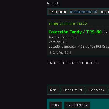
109 ROMS
Información
Actualizaciones (1)
Arch
tandy-goodcoco-313.7z
Colección Tandy / TRS-80
(Rad
Auditor: GoodCoCo
Versión: 3.13
Estado: Completa > 109 de 109 ROMS c
M4C
,
1/Ago/2016
Volver a la lista de actualizaciones...
Inicio
Disco Virtual
Hogareñas
EGA
Español (ES)