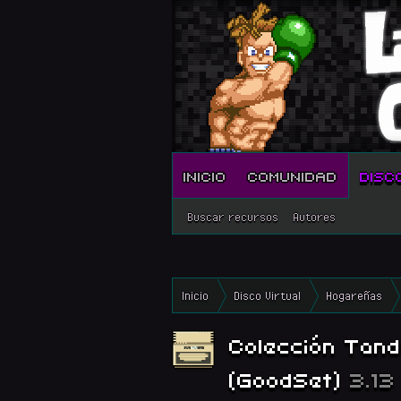
INICIO
COMUNIDAD
DISC
Buscar recursos
Autores
Inicio
Disco Virtual
Hogareñas
Colección Tan
(GoodSet)
3.13