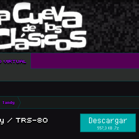
O VIRTUAL
Tandy
dy / TRS-80
Descargar
557,3 KB .7z