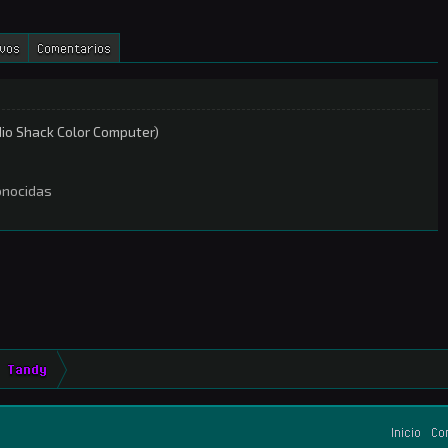
ivos
Comentarios
io Shack Color Computer)
onocidas
Tandy
Inicio
Co