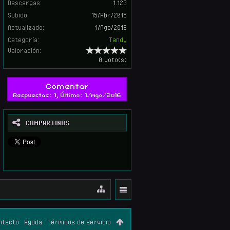
Descargas:
1.123
Subido:
15/Abr/2015
Actualizado:
1/Ago/2016
Categoría:
Tandy
Valoración:
0 voto(s)
Comentar
Respuestas: 1, Último: 1/Ago/2016
COMPARTINOS
ntacto
Ayuda
Términos de servicio