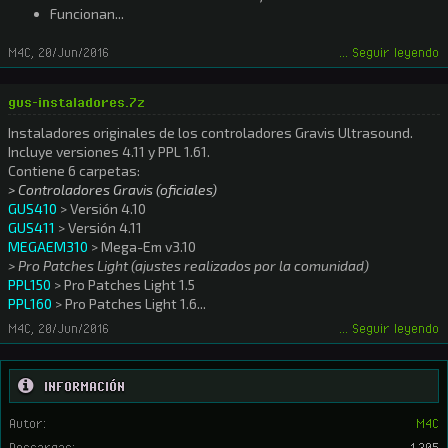
Funcionan...
M4C
,
20/Jun/2016
... Seguir leyendo
gus-instaladores.7z
Instaladores originales de los controladores Gravis Ultrasound.
Incluye versiones 4.11 y PPL 1.61.
Contiene 6 carpetas:
> Controladores Gravis (oficiales)
GUS410
> Versión 4.10
GUS411
> Versión 4.11
MEGAEM310
> Mega-Em v3.10
> Pro Patches Light (ajustes realizados por la comunidad)
PPL150
> Pro Patches Light 1.5
PPL160
> Pro Patches Light 1.6...
M4C
,
20/Jun/2016
... Seguir leyendo
INFORMACIÓN
Autor:
M4C
Descargas:
1.305