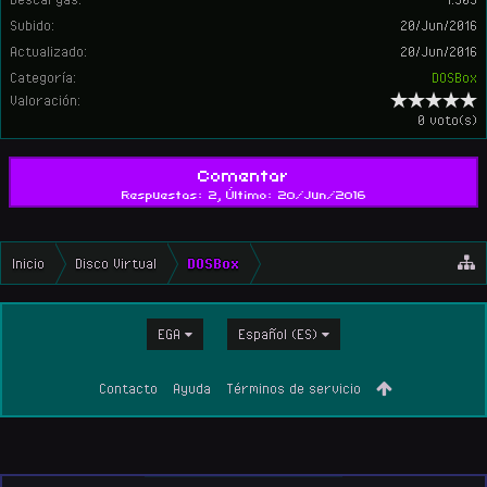
Subido:
20/Jun/2016
Actualizado:
20/Jun/2016
Categoría:
DOSBox
Valoración:
0 voto(s)
Comentar
Respuestas: 2, Último: 20/Jun/2016
Inicio
Disco Virtual
DOSBox
EGA
Español (ES)
Contacto
Ayuda
Términos de servicio