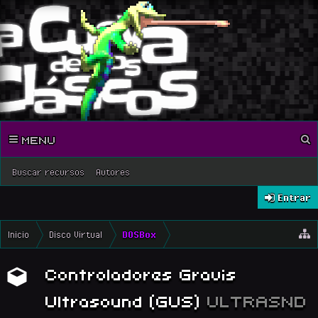
MENU
Buscar recursos
Autores
Entrar
Inicio
Disco Virtual
DOSBox
Controladores Gravis
Ultrasound (GUS)
ULTRASND