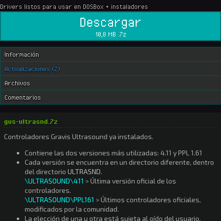
Drivers listos para usar en DOSBox + instaladores
Descargar
10,8 MB .7z
Información
Actualizaciones (2)
Archivos
Comentarios
gus-ultrasnd.7z
Controladores Gravis Ultrasound ya instalados.
Contiene las dos versiones más utilizadas: 4.11 y PPL 1.61
Cada versión se encuentra en un directorio diferente, dentro
del directorio
ULTRASND
.
\ULTRASOUND\411
> Última versión oficial de los
controladores.
\ULTRASOUND\PPL161
> Últimos controladores oficiales,
modificados por la comunidad.
La elección de una u otra está sujeta al oído del usuario.