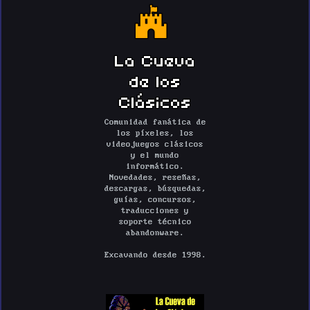
La Cueva
de los
Clásicos
Comunidad fanática de
los píxeles, los
videojuegos clásicos
y el mundo
informático.
Novedades, reseñas,
descargas, búsquedas,
guías, concursos,
traducciones y
soporte técnico
abandonware.
Excavando desde 1998.