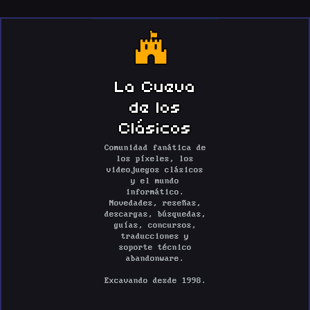
La Cueva
de los
Clásicos
Comunidad fanática de
los píxeles, los
videojuegos clásicos
y el mundo
informático.
Novedades, reseñas,
descargas, búsquedas,
guías, concursos,
traducciones y
soporte técnico
abandonware.
Excavando desde 1998.