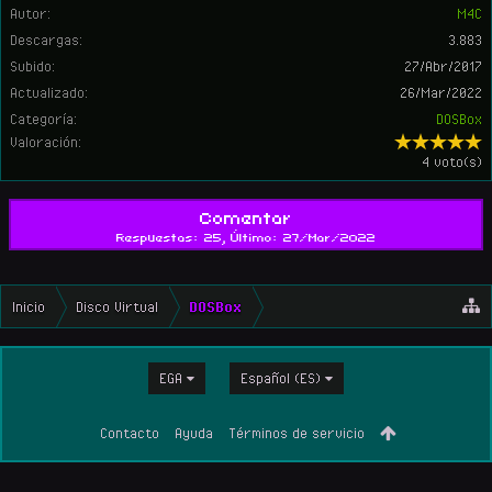
Autor:
M4C
Descargas:
3.883
Subido:
27/Abr/2017
Actualizado:
26/Mar/2022
Categoría:
DOSBox
Valoración:
4 voto(s)
Comentar
Respuestas: 25, Último: 27/Mar/2022
Inicio
Disco Virtual
DOSBox
EGA
Español (ES)
Contacto
Ayuda
Términos de servicio