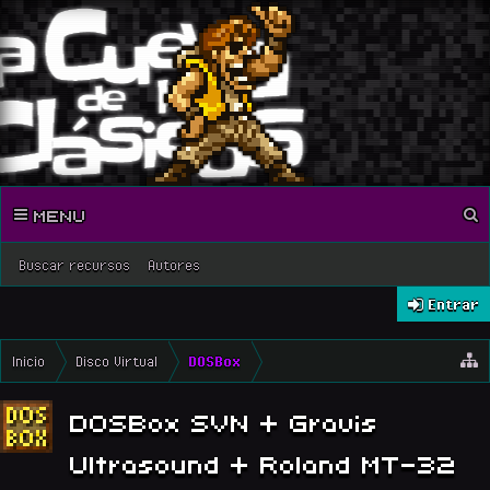
MENU
Buscar recursos
Autores
Entrar
Inicio
Disco Virtual
DOSBox
DOSBox SVN + Gravis
Ultrasound + Roland MT-32