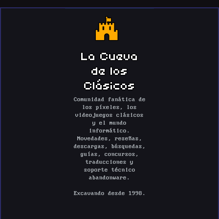
La Cueva
de los
Clásicos
Comunidad fanática de
los píxeles, los
videojuegos clásicos
y el mundo
informático.
Novedades, reseñas,
descargas, búsquedas,
guías, concursos,
traducciones y
soporte técnico
abandonware.
Excavando desde 1998.