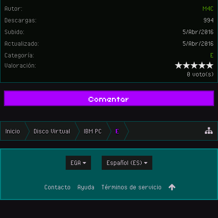
Autor:
M4C
Descargas:
994
Subido:
5/Abr/2016
Actualizado:
5/Abr/2016
Categoría:
E
Valoración:
0 voto(s)
Comentar
Inicio
Disco Virtual
IBM PC
E
EGA
Español (ES)
Contacto
Ayuda
Términos de servicio