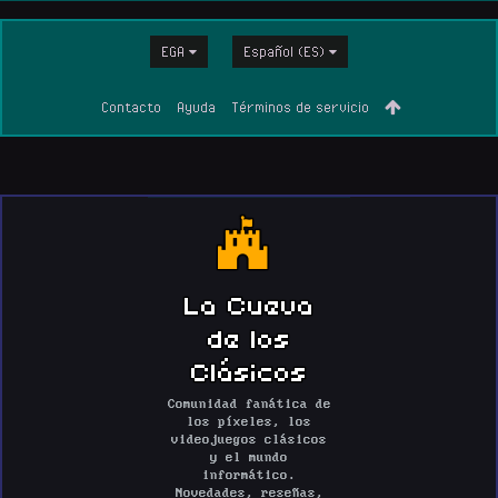
EGA
Español (ES)
Contacto
Ayuda
Términos de servicio
La Cueva
de los
Clásicos
Comunidad fanática de
los píxeles, los
videojuegos clásicos
y el mundo
informático.
Novedades, reseñas,