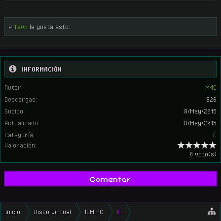
A
Tavo
le gusta esto.
INFORMACIÓN
Autor:
M4C
Descargas:
926
Subido:
8/May/2015
Actualizado:
8/May/2015
Categoría:
E
Valoración:
0 voto(s)
Comentar
Inicio
Disco Virtual
IBM PC
E