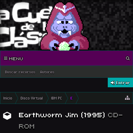
MENU
Buscar recursos
Autores
Entrar
Inicio
Disco Virtual
IBM PC
E
Earthworm Jim (1995)
CD-
ROM