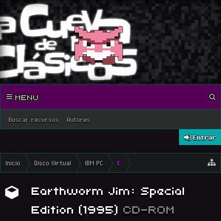
MENU
Buscar recursos
Autores
Entrar
Inicio
Disco Virtual
IBM PC
E
Earthworm Jim: Special
Edition (1995)
CD-ROM