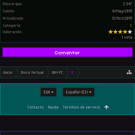
Descargas:
2.347
Subido:
8/May/2015
Actualizado:
12/Oct/2015
Categoría:
E
Valoración:
1 voto
Comentar
Inicio
Disco Virtual
IBM PC
E
EGA
Español (ES)
Contacto
Ayuda
Términos de servicio