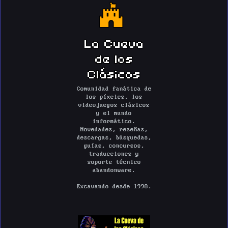
La Cueva
de los
Clásicos
Comunidad fanática de
los píxeles, los
videojuegos clásicos
y el mundo
informático.
Novedades, reseñas,
descargas, búsquedas,
guías, concursos,
traducciones y
soporte técnico
abandonware.
Excavando desde 1998.