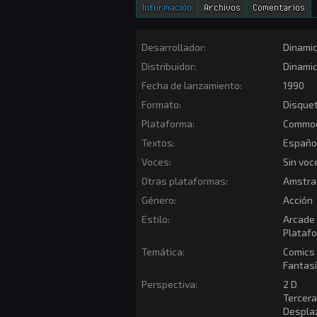
Información
Archivos
Comentarios
Desarrollador:
Dinami
Distribuidor:
Dinami
Fecha de lanzamiento:
1990
Formato:
Disque
Plataforma:
Commo
Textos:
Españo
Voces:
Sin voc
Otras plataformas:
Amstra
Género:
Acción
Estilo:
Arcade
Plataf
Temática:
Comics
Fantas
Perspectiva:
2 D
Tercer
Desplaz