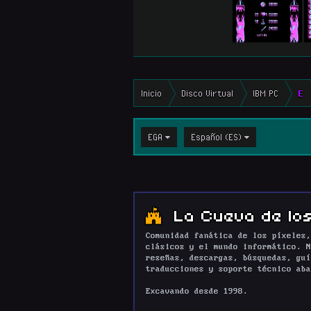
Inicio
Disco Virtual
IBM PC
E
EGA
Español (ES)
La Cueva de los
Comunidad fanática de los píxeles,
clásicos y el mundo informático. N
reseñas, descargas, búsquedas, guí
traducciones y soporte técnico aba
Excavando desde 1998.