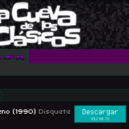
O VIRTUAL
eno (1990)
Disquete
Descargar
89,2 KB .7z