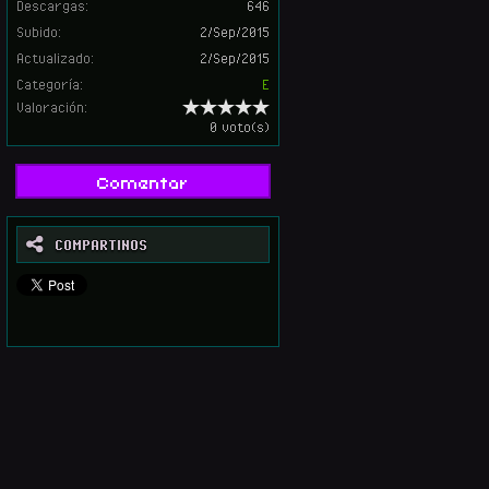
Descargas:
646
Subido:
2/Sep/2015
Actualizado:
2/Sep/2015
Categoría:
E
Valoración:
0 voto(s)
Comentar
COMPARTINOS