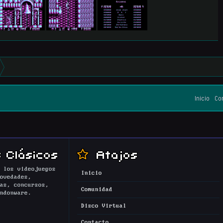
Inicio
Co
 Clásicos
Atajos
 los videojuegos
Inicio
ovedades,
as, concursos,
Comunidad
ndonware.
Disco Virtual
Contacto