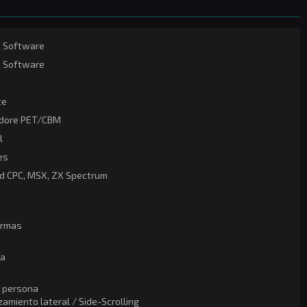
c Software
c Software
te
dore PET/CBM
l
es
d CPC, MSX, ZX Spectrum
ormas
ía
a persona
amiento lateral / Side-Scrolling