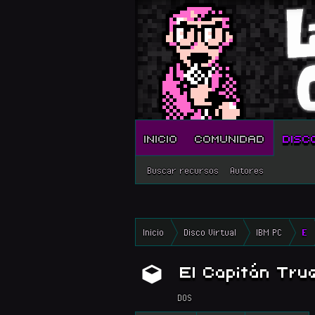
INICIO
COMUNIDAD
DISC
Buscar recursos
Autores
Inicio
Disco Virtual
IBM PC
E
El Capitán Tru
DOS