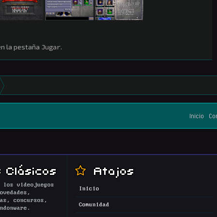
 en la pestaña
Jugar
.
Inicio
Co
 Clásicos
Atajos
 los videojuegos
Inicio
ovedades,
as, concursos,
Comunidad
ndonware.