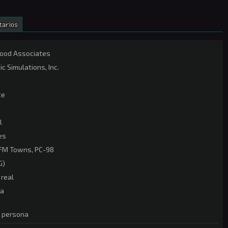
tarios
od Associates
ic Simulations, Inc.
te
l
es
 FM Towns, PC-98
G)
real
ía
a persona