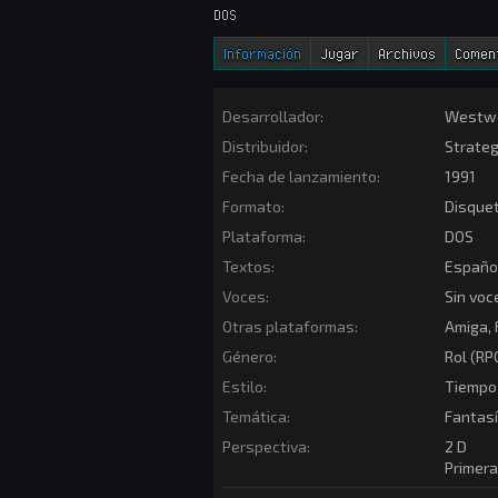
DOS
Información
Jugar
Archivos
Comen
Desarrollador:
Westwo
Distribuidor:
Strateg
Fecha de lanzamiento:
1991
Formato:
Disque
Plataforma:
DOS
Textos:
Españo
Voces:
Sin voc
Otras plataformas:
Amiga,
Género:
Rol (RP
Estilo:
Tiempo 
Temática:
Fantas
Perspectiva:
2 D
Primer