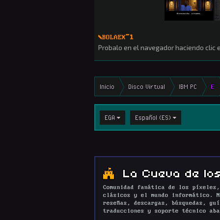
\
BOLAEX
~1
Probalo en el navegador haciendo clic
Inicio
Disco Virtual
IBM PC
E
EGA
Español (ES)
La Cueva de los
Comunidad fanática de los píxeles,
clásicos y el mundo informático. N
reseñas, descargas, búsquedas, guí
traducciones y soporte técnico aba