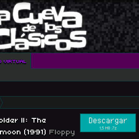
O VIRTUAL
lder II: The
Descargar
1,5 MB .7z
kmoon (1991)
Floppy