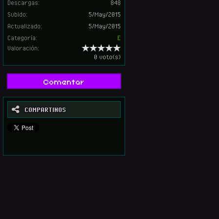
Descargas:
848
Subido:
5/May/2015
Actualizado:
5/May/2015
Categoría:
E
Valoración:
0 voto(s)
Comentar
COMPARTINOS