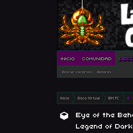
INICIO
COMUNIDAD
DISC
Buscar recursos
Autores
Inicio
Disco Virtual
IBM PC
E
Eye of the Beho
Legend of Dar